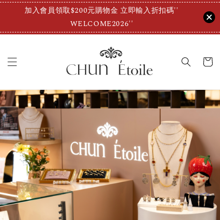
加入會員領取$200元購物金 立即輸入折扣碼''
WELCOME2026''