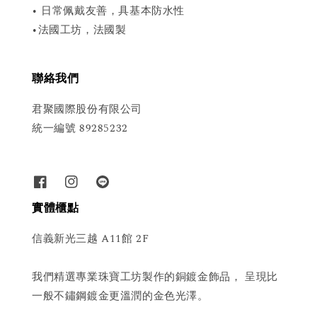
• 日常佩戴友善，具基本防水性
•法國工坊，法國製
聯絡我們
君聚國際股份有限公司
統一編號 89285232
實體櫃點
信義新光三越 A11館 2F
我們精選專業珠寶工坊製作的銅鍍金飾品， 呈現比
一般不鏽鋼鍍金更溫潤的金色光澤。