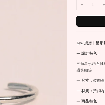
Lya 戒指｜星
— 設計特色：
三顆星形鋯石排
鑽飾細節
— 尺寸：
裝飾高
— 材質：
黃銅為
— 商品特色：