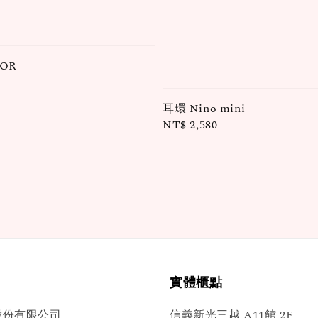
OR
耳環 Nino mini
Regular
NT$ 2,580
price
實體櫃點
股份有限公司
信義新光三越 A11館 2F