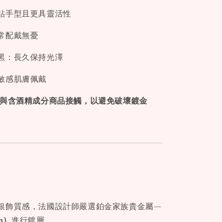
貼手型且更具靈活性
常配戴無憂
黑：長久保持光澤
敏感肌膚佩戴
免與含酒精成分商品接觸，以避免破壞鍍金
銀飾質感，法國設計師嚴選鉑金家族貴金屬—
um）
進行鍍層。