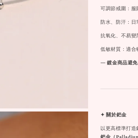
可調節戒圍：服
防水、防汗：日
抗氧化、不易變
低敏材質：適合
— 鍍金商品避
✦ 關於鈀金
以更高標準打造
鈀金（Palladi