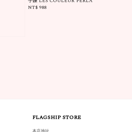
手鍊 LES COULEUR PERLA
Regular
NT$ 988
price
FLAGSHIP STORE
本店地址