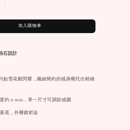
加入購物車
形鋯石設計
列如雪花般閃耀，纖細簡約的戒身襯托出精緻
度約 6 mm，單一尺寸可調節戒圍
基底，外層鍍鈀金