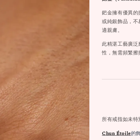
鈀金擁有優異的
或純銀飾品，不
適親膚。
此精湛工藝廣泛
性，無需頻繁擦
所有戒指如未特
Chun Étoile
的