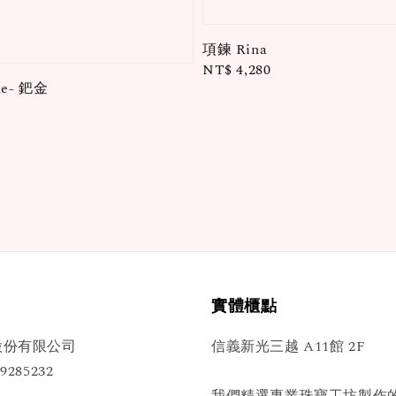
項鍊 Rina
Regular
NT$ 4,280
ne- 鈀金
price
實體櫃點
股份有限公司
信義新光三越 A11館 2F
285232
我們精選專業珠寶工坊製作