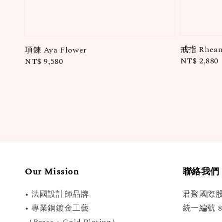
戒指 Rhea
項鍊 Aya Flower
Regular
NT$ 2,880
Regular
NT$ 9,580
price
price
Our Mission
聯絡我們
• 法國設計師品牌
君聚國際
• 專業銅鍍金工藝
統一編號 89
（Brass + Gold Plating）