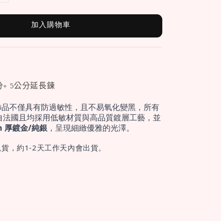
加入購物車
分+ 5公分延長鍊
飾品不僅具有防過敏性，且不易氧化變黑，所有
自法國且均採用低敏材質與高品質鍍層工藝，並
cron 厚鍍金/純銀
，呈現細緻優雅的光澤。
貨，約1-2天工作天內會出貨。