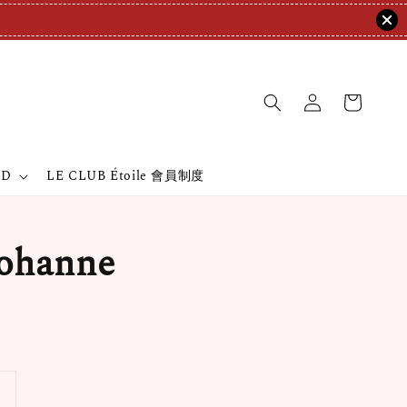
ND
LE CLUB Étoile 會員制度
ohanne