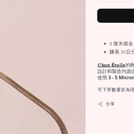
3 微米鍍金
鍊長 35公
Chun Étoile
的
設計和製造均源
使用 
3 - 5 Mi
可下單數量皆為現
分享