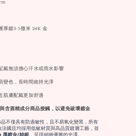
cm
鍍3-5微米 24K 金
配戴無須擔心汗水或雨水影響
易變色，長時間維持光澤
近肌膚配戴更加舒適
免與含酒精成分商品接觸，以避免破壞鍍金
飾品不僅具有防過敏性，且不易氧化變黑，所有
自法國且均採用低敏材質與高品質鍍層工藝，並
cron 厚鍍金/純銀
，呈現細緻優雅的光澤。