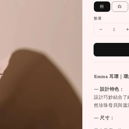
粉
白
數量
Emma
耳環
｜環
— 設計特色：
設計巧妙結合了
然珍珠母貝與溫
— 尺寸：