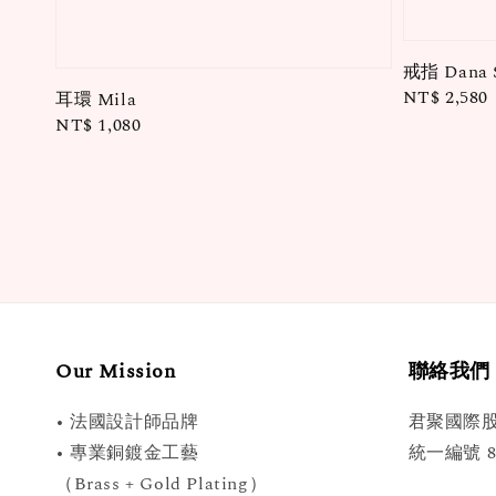
戒指 Dana 
Regular
NT$ 2,580
耳環 Mila
price
Regular
NT$ 1,080
price
Our Mission
聯絡我們
• 法國設計師品牌
君聚國際
• 專業銅鍍金工藝
統一編號 89
（Brass + Gold Plating）