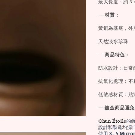
最大長度：約 3 
— 材質：
黃銅為基底，外層厚
天然淡水珍珠
—
商品特色：
防水設計：日常
抗氧化處理：不
低敏感材質：貼
— 鍍金商品避
Chun Étoile
的
設計和製造均源
使用 
3 - 5 Mi