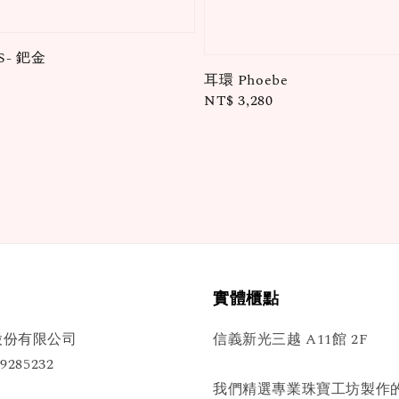
S- 鈀金
耳環 Phoebe
Regular
NT$ 3,280
price
實體櫃點
股份有限公司
信義新光三越 A11館 2F
285232
我們精選專業珠寶工坊製作