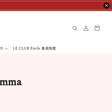
ND
LE CLUB Étoile 會員制度
mma