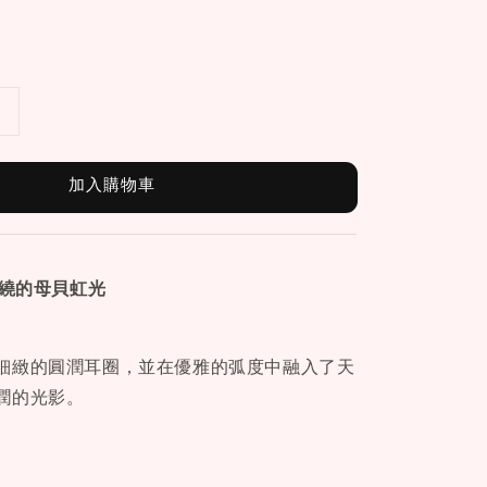
加入購物車
繞的母貝虹光
細緻的圓潤耳圈，並在優雅的弧度中融入了天
潤的光影。