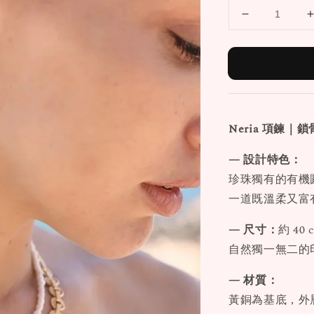
Neria
項鍊
｜鎖
— 設計特色：
珍珠獨有的有機
一道既溫柔又富
— 尺寸：
約 4
自然獨一無二的
— 材質：
黃銅為基底，外層