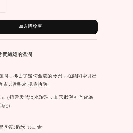
加入購物車
骨間繾綣的溫潤
圓潤，拂去了幾何金屬的冷冽，在頸間牽引出
有古典韻味的視覺軌跡。
0 cm（捎帶天然淡水珍珠，其形狀與虹光皆為
印記）
厚鍍3微米 18K 金