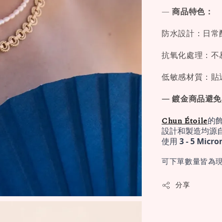
—
商品特色：
防水設計：日常
抗氧化處理：不
低敏感材質：貼
— 鍍金商品避
Chun Étoile
的
設計和製造均源
使用 
3 - 5 Mi
可下單數量皆為現
分享