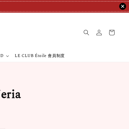
ND
LE CLUB Étoile 會員制度
ria