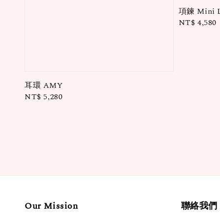
項鍊 Mini 
Regular
NT$ 4,580
price
耳環 AMY
Regular
NT$ 5,280
price
Our Mission
聯絡我們