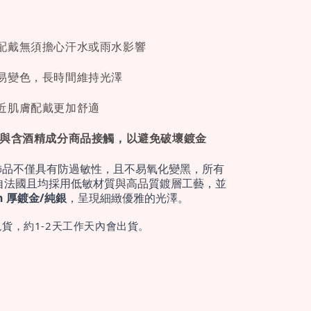
配戴無須擔心汗水或雨水影響
易變色，長時間維持光澤
近肌膚配戴更加舒適
免與含酒精成分商品接觸，以避免破壞鍍金
飾品不僅具有防過敏性，且不易氧化變黑，所有
自法國且均採用低敏材質與高品質鍍層工藝，並
cron 厚鍍金/純銀
，呈現細緻優雅的光澤。
貨，約1-2天工作天內會出貨。