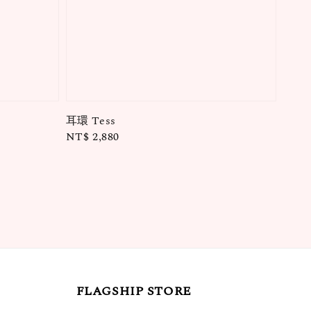
耳環 Tess
Regular
NT$ 2,880
price
FLAGSHIP STORE