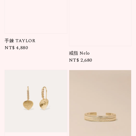
手鍊 TAYLOR
Regular
NT$ 4,880
戒指 Nelo
price
Regular
NT$ 2,680
price