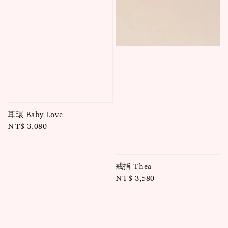
耳環 Baby Love
Regular
NT$ 3,080
price
戒指 Thea
Regular
NT$ 3,580
price