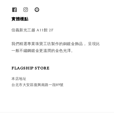
實體櫃點
信義新光三越 A11館 2F
我們精選專業珠寶工坊製作的銅鍍金飾品， 呈現比
一般不鏽鋼鍍金更溫潤的金色光澤。
FLAGSHIP STORE
本店地址
台北市大安區復興南路一段89號