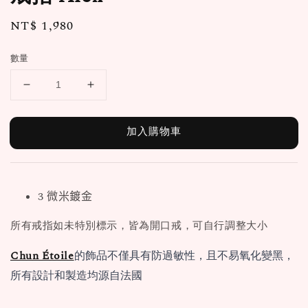
Regular
NT$ 1,980
price
數量
加入購物車
3 微米鍍金
所有戒指如未特別標示，皆為開口戒，可自行調整大小
Chun Étoile
的飾品不僅具有防過敏性，且不易氧化變黑，
所有設計和製造均源自法國