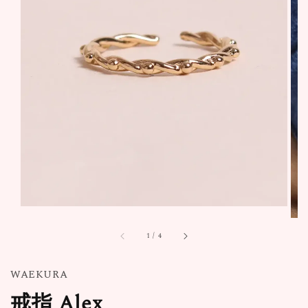
1
/
4
WAEKURA
戒指 Alex