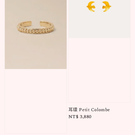
耳環 Petit Colombe
Regular
NT$ 3,880
price