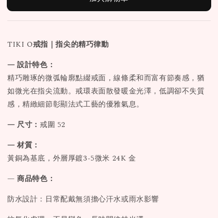
TIKI O
戒指｜指尖的精巧律動
— 設計特色：
精巧雕琢的微弧輪廓點綴戒面，線條柔和而富有節奏感，猶
如微光在指尖流動。戒環表面散發暖金光澤，低調卻不失質
感，精緻細節彰顯法式工藝的優雅氣息。
— 尺寸：
戒圍 52
— 材質：
黃銅為基底，外層厚鍍3-5微米 24K 金
—
商品特色：
防水設計：日常配戴無須擔心汗水或雨水影響