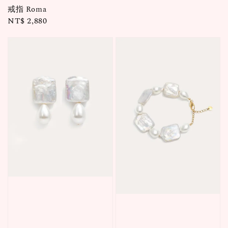
戒指 Roma
Regular
NT$ 2,880
price