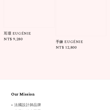
耳環 EUGÉNIE
Regular
NT$ 9,280
手鍊 EUGÉNIE
price
Regular
NT$ 12,800
price
Our Mission
• 法國設計師品牌