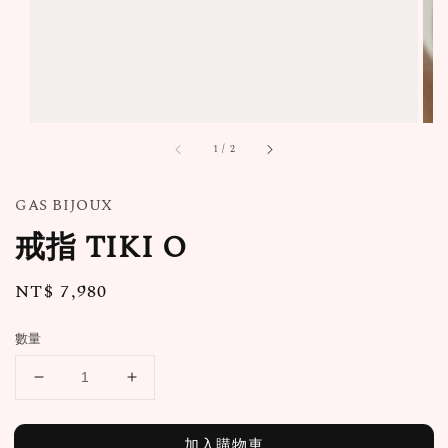
1
/
2
GAS BIJOUX
戒指 TIKI O
Regular
NT$ 7,980
price
數量
加入購物車