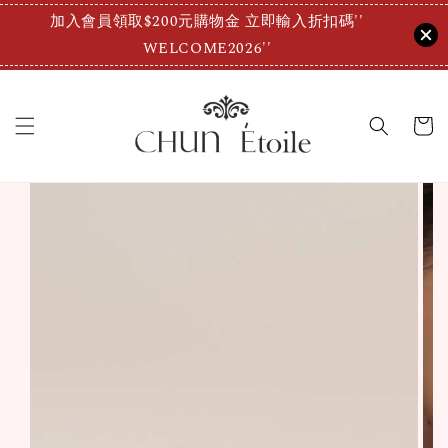
加入會員領取$200元購物金 立即輸入折扣碼''
WELCOME2026''