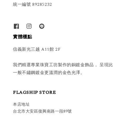
統一編號 89285232
實體櫃點
信義新光三越 A11館 2F
我們精選專業珠寶工坊製作的銅鍍金飾品， 呈現比
一般不鏽鋼鍍金更溫潤的金色光澤。
FLAGSHIP STORE
本店地址
台北市大安區復興南路一段89號