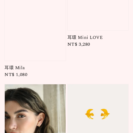
耳環 Mini LOVE
Regular
NT$ 3,280
price
耳環 Mila
Regular
NT$ 1,080
price