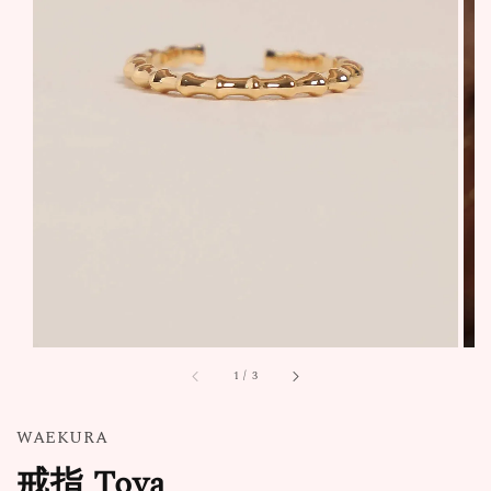
1
/
3
WAEKURA
戒指 Tova