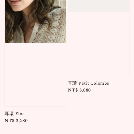
耳環 Petit Colombe
Regular
NT$ 3,880
price
耳環 Eloa
Regular
NT$ 3,580
price