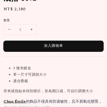
Regular
NT$ 2,180
price
數量
加入購物車
3 微米鍍金
單一尺寸可調節大小
適合疊戴
所有戒指如未特別標示，皆為開口戒，可自行調整大小
Chun Étoile
的飾品不僅具有防過敏性，且不易氧化變黑，