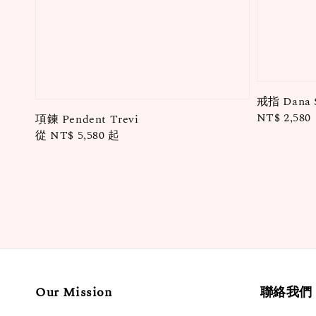
戒指 Dana 
Regular
NT$ 2,580
項鍊 Pendent Trevi
price
Regular
從
NT$ 5,580
起
price
Our Mission
聯絡我們