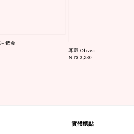
S- 鈀金
耳環 Olivea
Regular
NT$ 2,380
price
實體櫃點