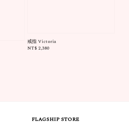
戒指 Victoria
Regular
NT$ 2,380
price
FLAGSHIP STORE