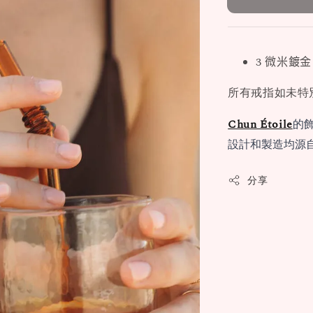
3 微米鍍金
所有戒指如未特
Chun Étoile
的
設計和製造均源
分享