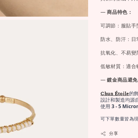
— 商品特色：
可調節：服貼手
防水、防汗：日
抗氧化、不易變
低敏材質：適合
— 鍍金商品避
Chun Étoile
的
設計和製造均源
使用 
3 - 5 Mi
可下單數量皆為現
分享