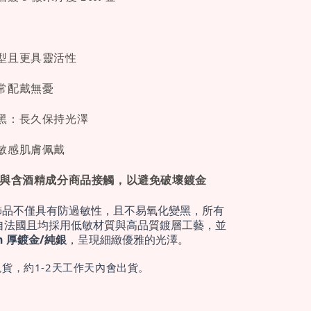
型且更具靈活性
常配戴無憂
黑：長久保持光澤
敏感肌膚佩戴
免與含酒精成分商品接觸，以避免破壞鍍金
飾品不僅具有防過敏性，且不易氧化變黑，所有
自法國且均採用低敏材質與高品質鍍層工藝，並
cron 厚鍍金/純銀
，呈現細緻優雅的光澤。
貨，約1-2天工作天內會出貨。