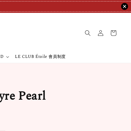
ND
LE CLUB Étoile 會員制度
re Pearl