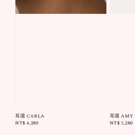
耳環 CARLA
耳環 AMY
Regular
NT$ 4,280
Regular
NT$ 5,280
price
price