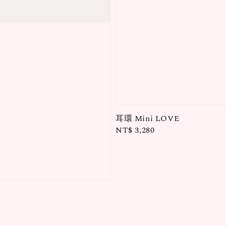
耳環 Mini LOVE
Regular
NT$ 3,280
price