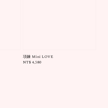
項鍊 Mini LOVE
Regular
NT$ 4,580
price