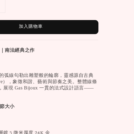
加入購物車
 手環｜南法經典之作
優雅的弧線勾勒出雕塑般的輪廓，靈感源自古典
yre），象徵和諧、藝術與節奏之美。整體線條
現 Gas Bijoux 一貫的法式設計語言——
。
調節大小
 5 微米厚度 24K 金