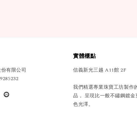
實體櫃點
股份有限公司
信義新光三越 A11館 2F
285232
我們精選專業珠寶工坊製作
品， 呈現比一般不鏽鋼鍍金
色光澤。