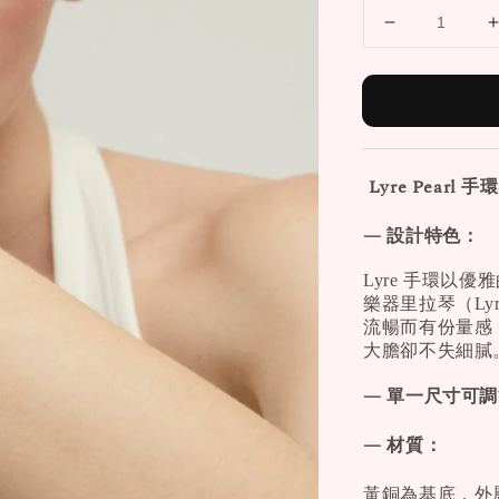
Lyre Pearl
— 設計特色：
Lyre 手環以
樂器里拉琴（L
流暢而有份量感，展
大膽卻不失細膩
— 單一尺寸可
— 材質：
黃銅為基底，外層鍍