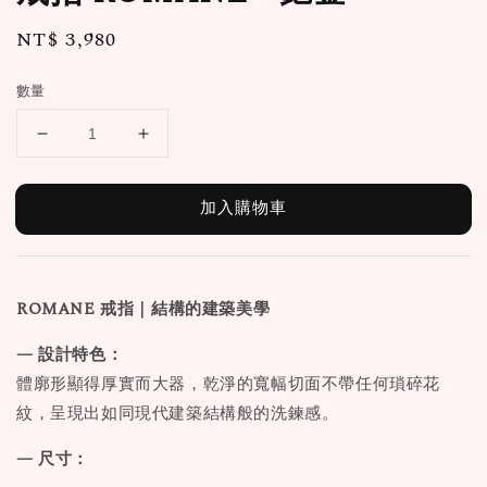
Regular
NT$ 3,980
price
數量
加入購物車
ROMANE
戒指
｜結構的建築美學
— 設計特色：
體廓形顯得厚實而大器，乾淨的寬幅切面不帶任何瑣碎花
紋，呈現出如同現代建築結構般的洗鍊感。
— 尺寸：