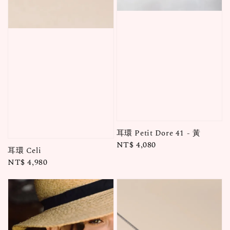
耳環 Petit Dore 41 - 黃
Regular
NT$ 4,080
耳環 Celi
price
Regular
NT$ 4,980
price