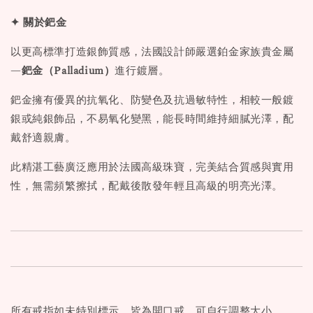
✦ 關於鈀金
以更高標準打造銀飾質感，法國設計師嚴選鉑金家族貴金屬
—
鈀金（Palladium）
進行鍍層。
鈀金擁有優異的抗氧化、防變色及抗過敏特性，相較一般鍍
銀或純銀飾品，不易氧化變黑，能長時間維持細膩光澤，配
戴舒適親膚。
此精湛工藝廣泛應用於法國高級珠寶，完美結合質感與實用
性，無需頻繁擦拭，配戴後散發年輕且高級的明亮光澤。
所有戒指如未特別標示，皆為開口戒，可自行調整大小