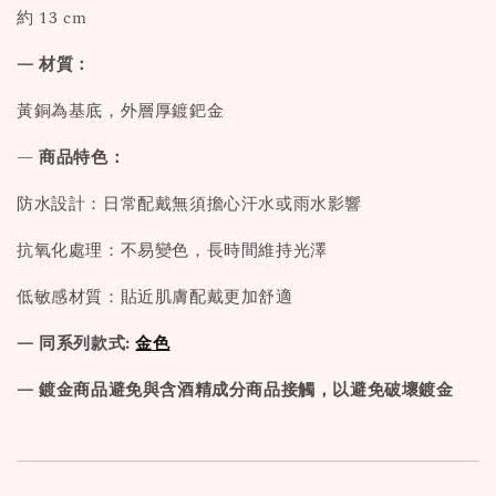
約 13 cm
— 材質：
黃銅為基底，外層厚鍍鈀金
—
商品特色：
防水設計：日常配戴無須擔心汗水或雨水影響
抗氧化處理：不易變色，長時間維持光澤
低敏感材質：貼近肌膚配戴更加舒適
— 同系列款式:
金色
— 鍍金商品避免與含酒精成分商品接觸，以避免破壞鍍金