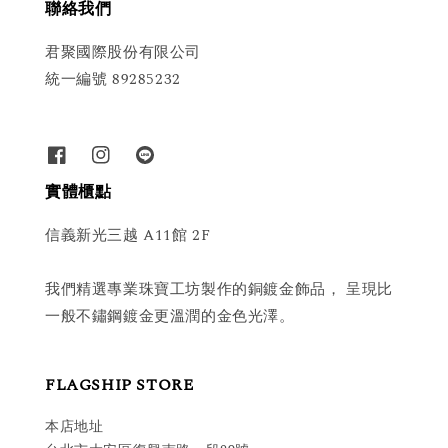
聯絡我們
君聚國際股份有限公司
統一編號 89285232
實體櫃點
信義新光三越 A11館 2F
我們精選專業珠寶工坊製作的銅鍍金飾品， 呈現比
一般不鏽鋼鍍金更溫潤的金色光澤。
FLAGSHIP STORE
本店地址