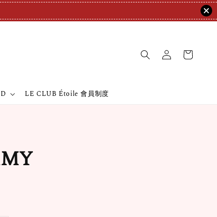
ND
LE CLUB Étoile 會員制度
AMY