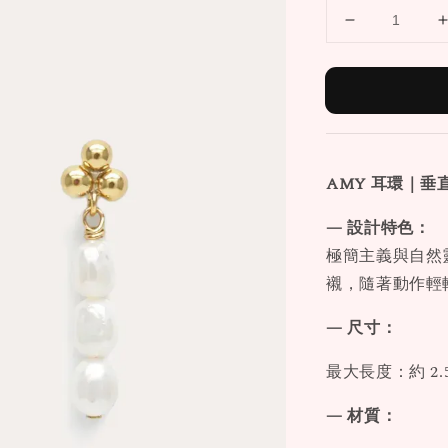
AMY 耳環｜垂
— 設計特色：
極簡主義與自然
襯，隨著動作輕
— 尺寸：
最大長度：約 2.5
— 材質：