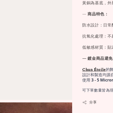
黃銅為基底，外層
—
商品特色：
防水設計：日常
抗氧化處理：不
低敏感材質：貼
— 鍍金商品避
Chun Étoile
的
設計和製造均源
使用 
3 - 5 Mi
可下單數量皆為現
分享