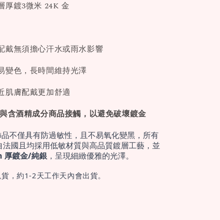
厚鍍3微米 24K 金
配戴無須擔心汗水或雨水影響
易變色，長時間維持光澤
近肌膚配戴更加舒適
免與含酒精成分商品接觸，以避免破壞鍍金
飾品不僅具有防過敏性，且不易氧化變黑，所有
自法國且均採用低敏材質與高品質鍍層工藝，並
cron 厚鍍金/純銀
，呈現細緻優雅的光澤。
貨，約1-2天工作天內會出貨。