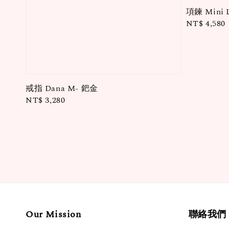
項鍊 Mini 
Regular
NT$ 4,580
price
戒指 Dana M- 鈀金
Regular
NT$ 3,280
price
Our Mission
聯絡我們