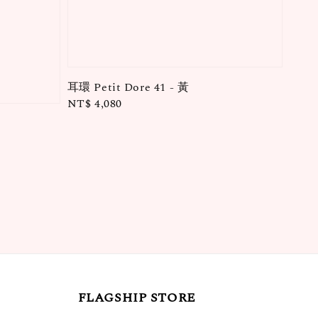
耳環 Petit Dore 41 - 黃
Regular
NT$ 4,080
price
FLAGSHIP STORE