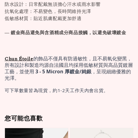
防水設計：日常配戴無須擔心汗水或雨水影響
抗氧化處理：不易變色，長時間維持光澤
低敏感材質：貼近肌膚配戴更加舒適
— 鍍金商品避免與含酒精成分商品接觸，以避免破壞鍍金
Chun Étoile
的飾品不僅具有防過敏性，且不易氧化變黑，
所有設計和製造均源自法國且均採用低敏材質與高品質鍍層
工藝，並使用 
3 - 5 Micron 厚鍍金/純銀
，呈現細緻優雅的
光澤。
可下單數量皆為現貨，約1-2天工作天內會出貨。
您可能也喜歡