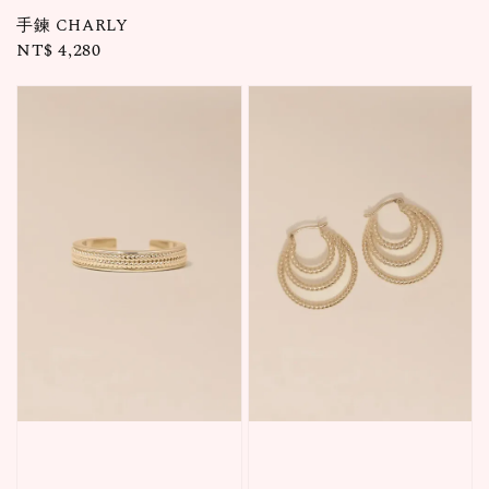
price
手鍊 CHARLY
Regular
NT$ 4,280
price