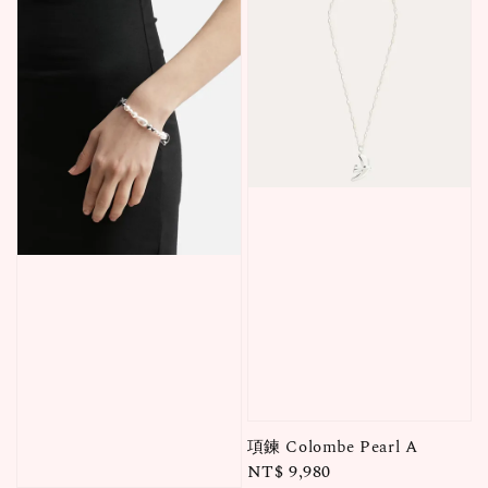
項鍊 Colombe Pearl A
Regular
NT$ 9,980