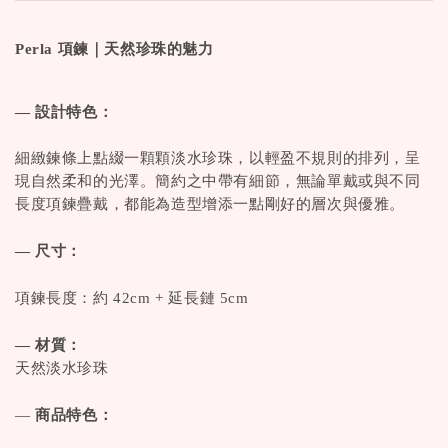
Perla 項鍊｜天然珍珠的魅力
— 設計特色：
細緻鍊條上點綴一顆顆淡水珍珠，以輕盈不規則的排列，呈
現自然柔和的光澤。簡約之中帶有細節，無論單戴或與不同
長度項鍊疊戴，都能為造型增添一點剛好的層次與優雅。
— 尺寸：
項鍊長度：約 42cm + 延長鏈 5cm
— 材質：
天然淡水珍珠
—
商品特色：