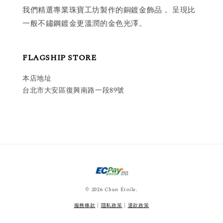
我們精選專業珠寶工坊製作的銅鍍金飾品， 呈現比
一般不鏽鋼鍍金更溫潤的金色光澤。
FLAGSHIP STORE
本店地址
台北市大安區復興南路一段89號
© 2026 Chun Étoile.
服務條款
|
隱私政策
|
退款政策