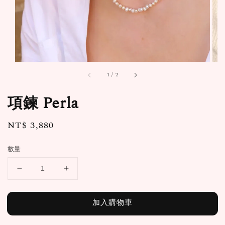
1
/
2
項鍊 Perla
Regular
NT$ 3,880
price
數量
加入購物車