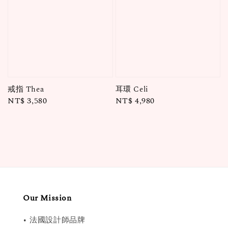
戒指 Thea
耳環 Celi
Regular
NT$ 3,580
Regular
NT$ 4,980
price
price
Our Mission
• 法國設計師品牌