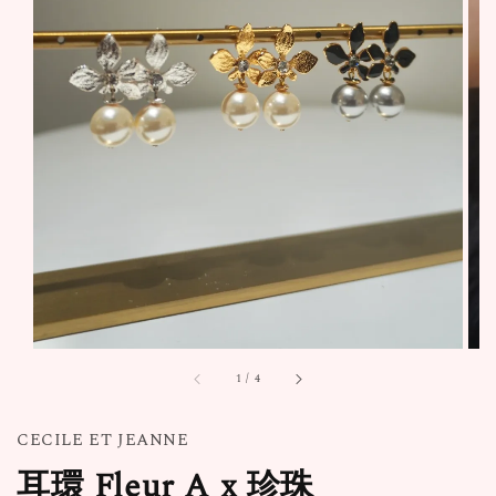
1
/
4
CECILE ET JEANNE
耳環 Fleur A x 珍珠