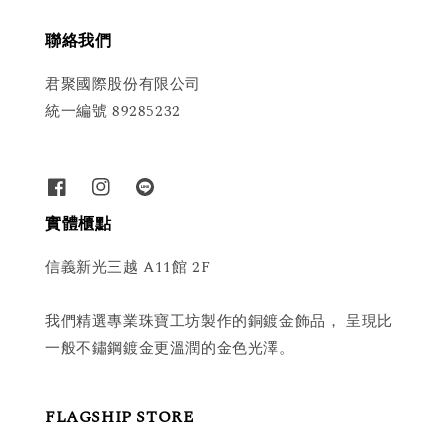
聯絡我們
君聚國際股份有限公司
統一編號 89285232
實體櫃點
信義新光三越 A11館 2F
我們精選專業珠寶工坊製作的銅鍍金飾品， 呈現比
一般不鏽鋼鍍金更溫潤的金色光澤。
FLAGSHIP STORE