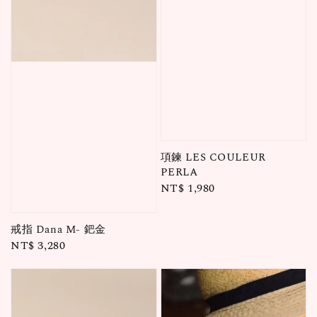
項鍊 LES COULEUR
PERLA
Regular
NT$ 1,980
price
戒指 Dana M- 鈀金
Regular
NT$ 3,280
price