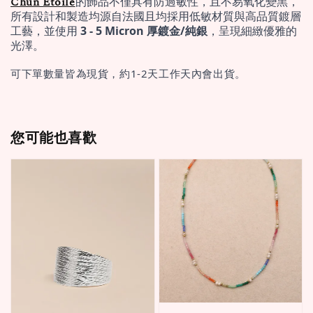
Chun Étoile
的飾品不僅具有防過敏性，且不易氧化變黑，
所有設計和製造均源自法國且均採用低敏材質與高品質鍍層
工藝，並使用 
3 - 5 Micron 厚鍍金/純銀
，呈現細緻優雅的
光澤。
可下單數量皆為現貨，約1-2天工作天內會出貨。
您可能也喜歡