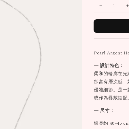
Pearl Arge
— 設計特色：
柔和的輪廓在光
卻富有層次感，
優雅細節。是一
或作為疊戴搭配
— 尺寸：
鍊長約 40–45 c