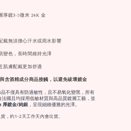
鍍3-5微米 24K 金
配戴無須擔心汗水或雨水影響
易變色，長時間維持光澤
近肌膚配戴更加舒適
免與含酒精成分商品接觸，以避免破壞鍍金
飾品不僅具有防過敏性，且不易氧化變黑，所有
自法國且均採用低敏材質與高品質鍍層工藝，並
cron 厚鍍金/純銀
，呈現細緻優雅的光澤。
貨，約1-2天工作天內會出貨。