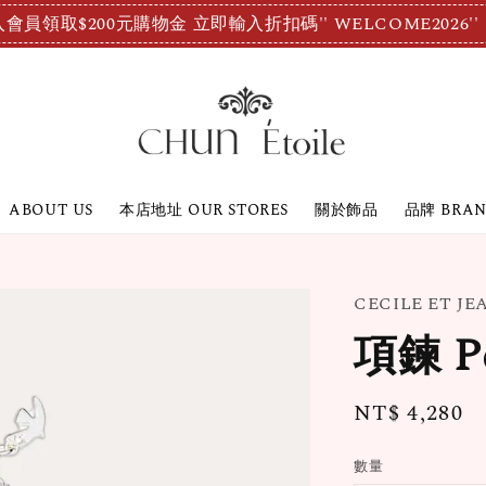
會員領取$200元購物金 立即輸入折扣碼'' WELCOME2026''
ABOUT US
本店地址 OUR STORES
關於飾品
品牌 BRA
CECILE ET J
項鍊 Pe
Regular
NT$ 4,280
price
數量