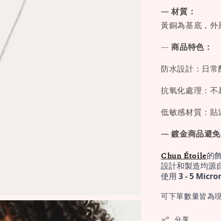
— 材質：
黃銅為基底，外層厚
—
商品特色：
防水設計：日常
抗氧化處理：不
低敏感材質：貼
— 鍍金商品避
Chun Étoile
的
設計和製造均源
使用 
3 - 5 Mi
可下單數量皆為現
分享