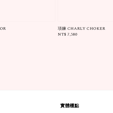
OR
項鍊 CHARLY CHOKER
Regular
NT$ 7,580
price
實體櫃點