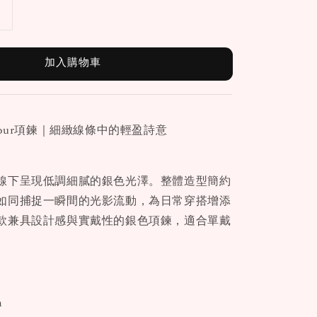
加入購物車
nt Hour項鍊｜細緻線條中的輕盈詩意
線下呈現低調細膩的銀色光澤。整體造型簡約
如同捕捉一瞬間的光影流動，為日常穿搭增添
款兼具設計感與實戴性的銀色項鍊，適合單戴
。
m