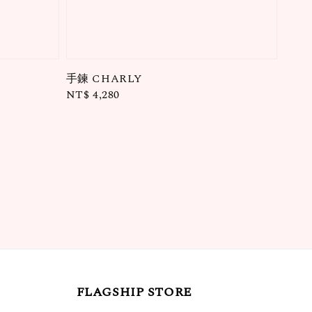
手鍊 CHARLY
Regular
NT$ 4,280
price
FLAGSHIP STORE