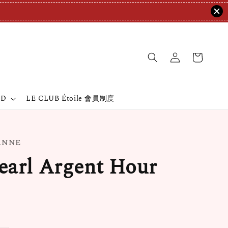
ND
LE CLUB Étoile 會員制度
EANNE
arl Argent Hour