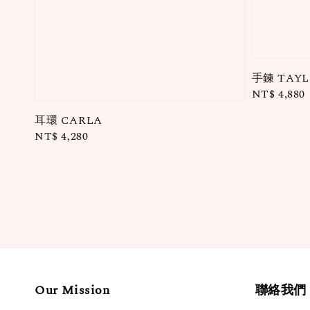
手鍊 TAYL
Regular
NT$ 4,880
price
耳環 CARLA
Regular
NT$ 4,280
price
Our Mission
聯絡我們