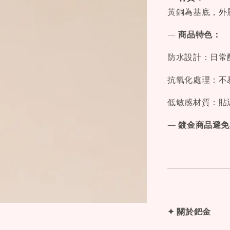
黃銅為基底，外
—
商品特色：
防水設計：日常
抗氧化處理：不
低敏感材質：貼
— 鍍金商品避
✦ 關於鈀金