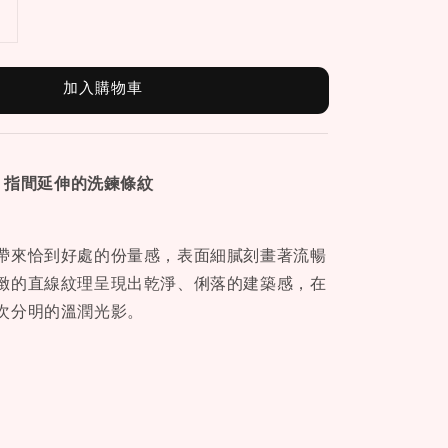
加入購物車
指｜指間延伸的洗鍊條紋
帶來恰到好處的份量感，表面細膩刻畫著流暢
緻的直線紋理呈現出乾淨、俐落的建築感，在
次分明的溫潤光影。