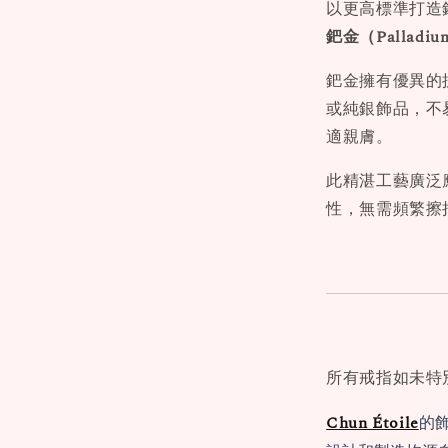
以更高標準打造
鈀金（Palladi
鈀金擁有優異的
或純銀飾品，不
適親膚。
此精湛工藝廣泛
性，無需頻繁擦
所有戒指如未特
Chun Étoile
的