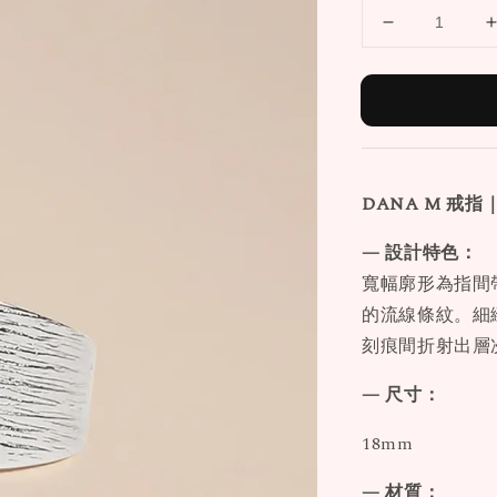
DANA M 戒
— 設計特色：
寬幅廓形為指間
的流線條紋。細
刻痕間折射出層
— 尺寸：
18mm
— 材質：