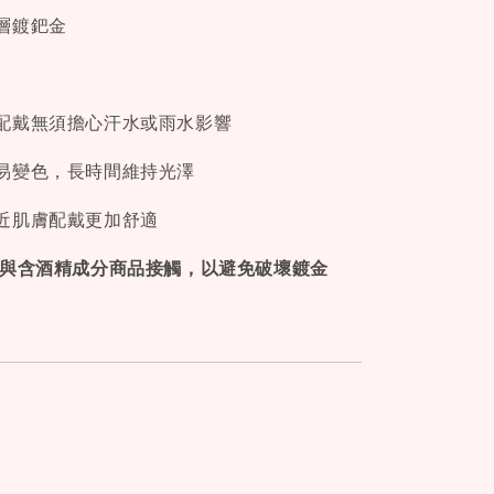
層鍍鈀金
配戴無須擔心汗水或雨水影響
易變色，長時間維持光澤
近肌膚配戴更加舒適
免與含酒精成分商品接觸，以避免破壞鍍金