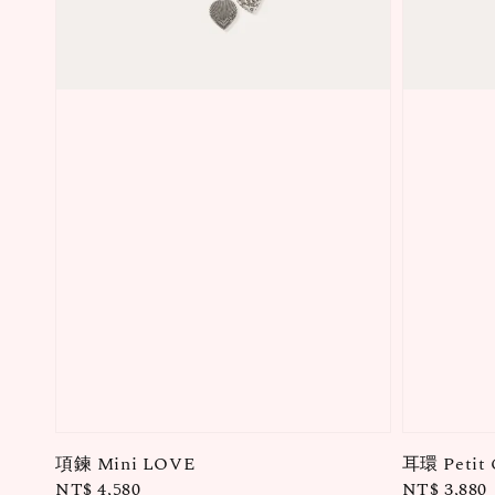
項鍊 Mini LOVE
耳環 Petit
Regular
NT$ 4,580
Regular
NT$ 3,880