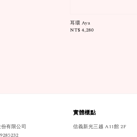
耳環 Aya
Regular
NT$ 4,280
price
實體櫃點
股份有限公司
信義新光三越 A11館 2F
285232