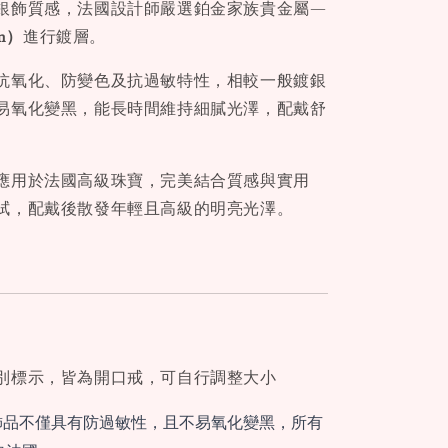
銀飾質感，法國設計師嚴選鉑金家族貴金屬—
um）
進行鍍層。
抗氧化、防變色及抗過敏特性，相較一般鍍銀
易氧化變黑，能長時間維持細膩光澤，配戴舒
應用於法國高級珠寶，完美結合質感與實用
拭，配戴後散發年輕且高級的明亮光澤。
別標示，皆為開口戒，可自行調整大小
飾品不僅具有防過敏性，且不易氧化變黑，所有