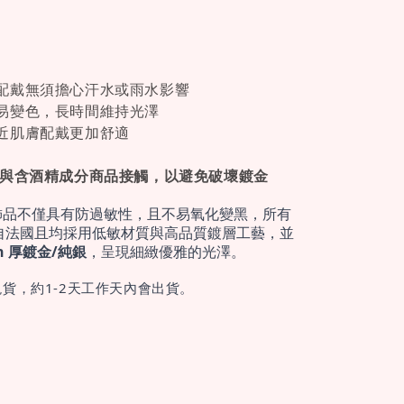
配戴無須擔心汗水或雨水影響
易變色，長時間維持光澤
近肌膚配戴更加舒適
免與含酒精成分商品接觸，以避免破壞鍍金
飾品不僅具有防過敏性，且不易氧化變黑，所有
自法國且均採用低敏材質與高品質鍍層工藝，並
cron 厚鍍金/純銀
，呈現細緻優雅的光澤。
貨，約1-2天工作天內會出貨。