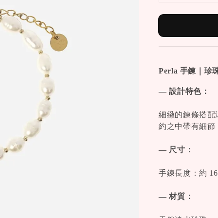
Perla 手鍊｜
— 設計特色：
細緻的鍊條搭配
約之中帶有細節
— 尺寸：
手鍊長度：約 16 
— 材質：