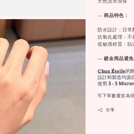
天然淡水珍珠
—
商品特色：
防水設計：日常
抗氧化處理：不
低敏感材質：貼
— 鍍金商品避
Chun Étoile
的
設計和製造均源
使用 
3 - 5 Mi
可下單數量皆為現
分享