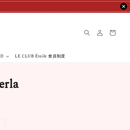
ND
LE CLUB Étoile 會員制度
rla