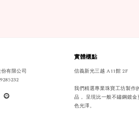
實體櫃點
股份有限公司
信義新光三越 A11館 2F
285232
我們精選專業珠寶工坊製作
品， 呈現比一般不鏽鋼鍍金
色光澤。