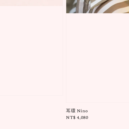
耳環 Nino
Regular
NT$ 4,080
price