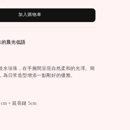
加入購物車
珍珠的晨光低語
淡水珍珠，在手腕間呈現自然柔和的光澤。簡
，為日常造型增添一點剛好的優雅。
cm + 延長鏈 5cm