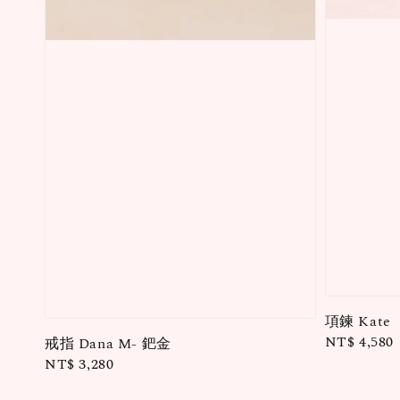
項鍊 Kate
Regular
NT$ 4,580
戒指 Dana M- 鈀金
price
Regular
NT$ 3,280
price