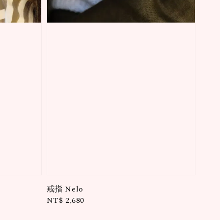
戒指 Nelo
Regular
NT$ 2,680
price