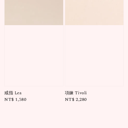
戒指 Lea
項鍊 Tivoli
Regular
NT$ 1,580
Regular
NT$ 2,280
price
price