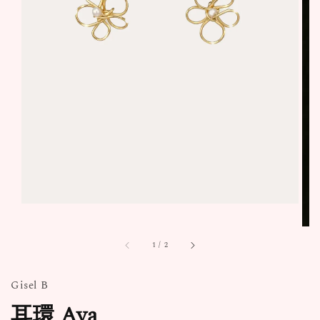
1
/
2
Gisel B
耳環 Aya