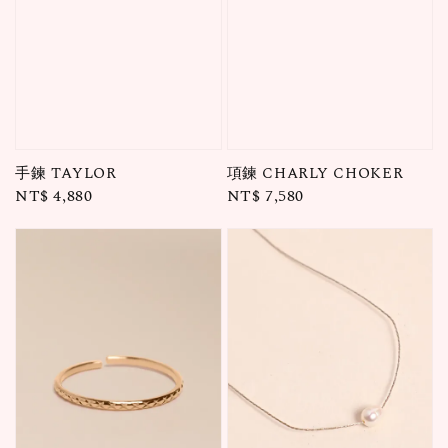
手鍊 TAYLOR
項鍊 CHARLY CHOKER
Regular
NT$ 4,880
Regular
NT$ 7,580
price
price