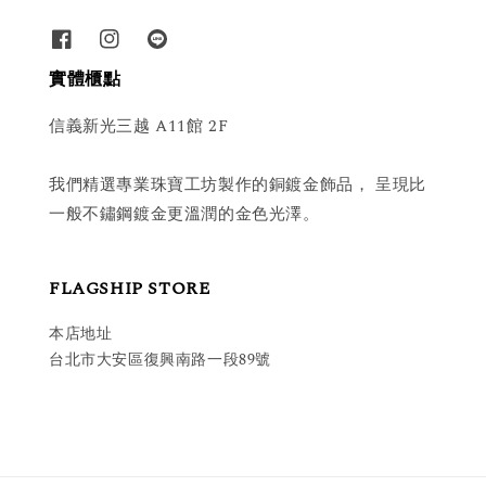
實體櫃點
信義新光三越 A11館 2F
我們精選專業珠寶工坊製作的銅鍍金飾品， 呈現比
一般不鏽鋼鍍金更溫潤的金色光澤。
FLAGSHIP STORE
本店地址
台北市大安區復興南路一段89號