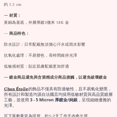
約 1.5 cm
— 材質：
黃銅為基底，外層厚鍍3微米 18K 金
—
商品特色：
防水設計：日常配戴無須擔心汗水或雨水影響
抗氧化處理：不易變色，長時間維持光澤
低敏感材質：貼近肌膚配戴更加舒適
— 鍍金商品避免與含酒精成分商品接觸，以避免破壞鍍金
Chun Étoile
的飾品不僅具有防過敏性，且不易氧化變黑，
所有設計和製造均源自法國且均採用低敏材質與高品質鍍層
工藝，並使用 
3 - 5 Micron 厚鍍金/純銀
，呈現細緻優雅的
光澤。
可下單數量皆為現貨，約1-2天工作天內會出貨。