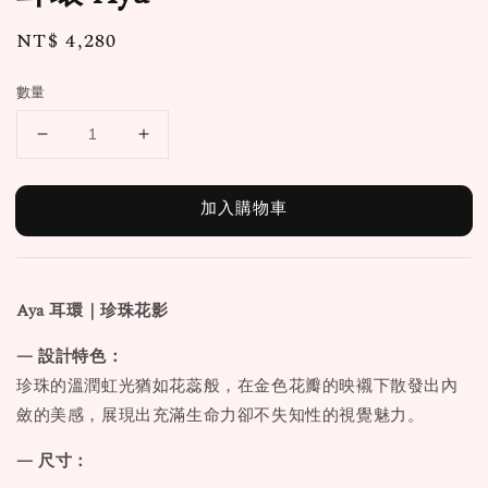
Regular
NT$ 4,280
price
數量
加入購物車
Aya
耳環｜珍珠花影
— 設計特色：
珍珠的溫潤虹光猶如花蕊般，在金色花瓣的映襯下散發出內
斂的美感，展現出充滿生命力卻不失知性的視覺魅力。
— 尺寸：