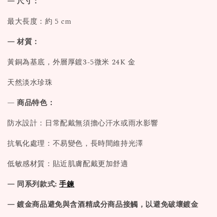
— 尺寸：
最大長度：約 5 cm
— 材質：
黃銅為基底，外層厚鍍3-5微米 24K 金
天然淡水珍珠
—
商品特色：
防水設計：日常配戴無須擔心汗水或雨水影響
抗氧化處理：不易變色，長時間維持光澤
低敏感材質：貼近肌膚配戴更加舒適
— 同系列款式:
手鍊
— 鍍金商品避免與含酒精成分商品接觸，以避免破壞鍍金