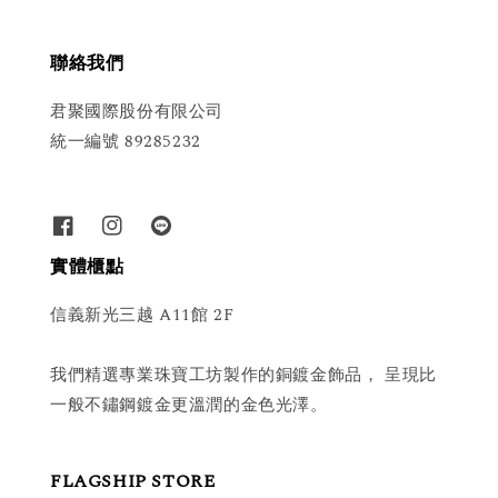
聯絡我們
君聚國際股份有限公司
統一編號 89285232
實體櫃點
信義新光三越 A11館 2F
我們精選專業珠寶工坊製作的銅鍍金飾品， 呈現比
一般不鏽鋼鍍金更溫潤的金色光澤。
FLAGSHIP STORE