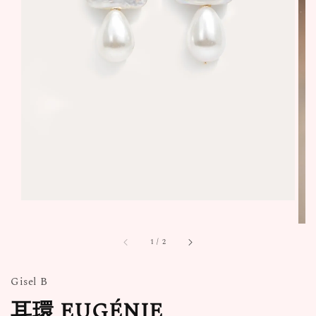
1
/
2
Gisel B
耳環 EUGÉNIE