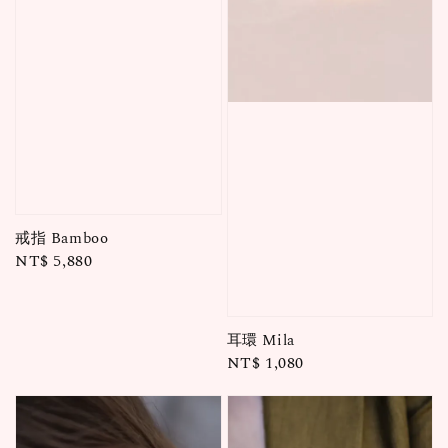
戒指 Bamboo
Regular
NT$ 5,880
price
耳環 Mila
Regular
NT$ 1,080
price