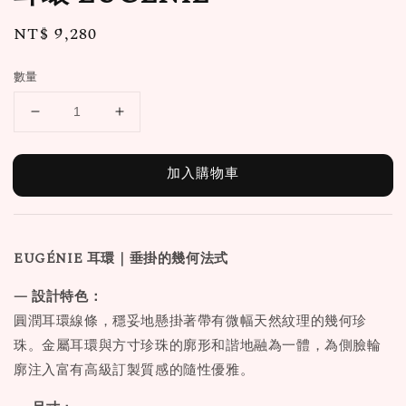
Regular
NT$ 9,280
price
數量
加入購物車
EUGÉNIE
耳環
｜垂掛的幾何法式
— 設計特色：
圓潤耳環線條，穩妥地懸掛著帶有微幅天然紋理的幾何珍
珠。金屬耳環與方寸珍珠的廓形和諧地融為一體，為側臉輪
廓注入富有高級訂製質感的隨性優雅。