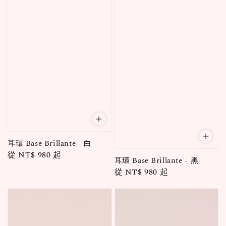
耳環 Base Brillante - 白
Regular
從
NT$ 980
起
耳環 Base Brillante - 黑
price
Regular
從
NT$ 980
起
price