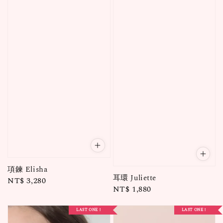
項鍊 Elisha
耳環 Juliette
Regular
NT$ 3,280
Regular
NT$ 1,880
price
price
LAST ONE！
LAST ONE！