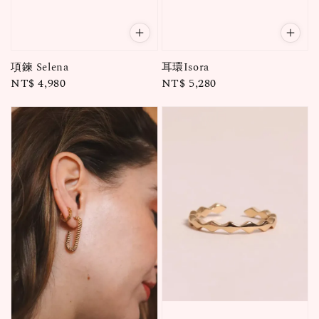
項鍊 Selena
耳環Isora
Regular
NT$ 4,980
Regular
NT$ 5,280
price
price