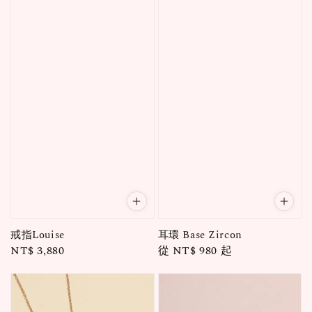
戒指Louise
耳環 Base Zircon
Regular
NT$ 3,880
Regular
從
NT$ 980
起
price
price