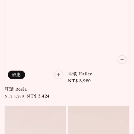
耳環 Hailey
優惠
Regular
NT$ 3,980
price
耳環 Rosia
Regular
Sale
NT$ 3,424
NT$ 4,280
price
price