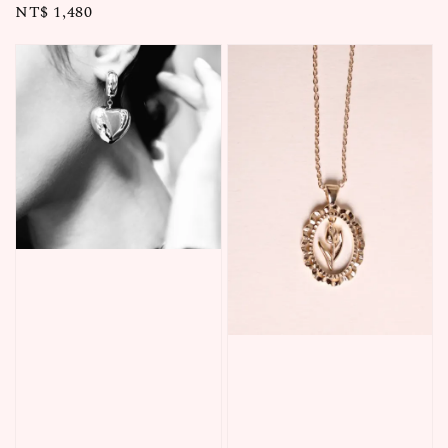
Regular
NT$ 1,480
price