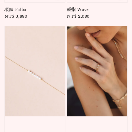
項鍊 Falba
戒指 Wave
Regular
NT$ 3,880
Regular
NT$ 2,080
price
price