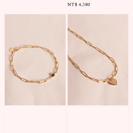
Regular
NT$ 4,580
price