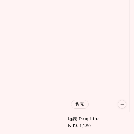
售完
項鍊 Dauphine
Regular
NT$ 4,280
price