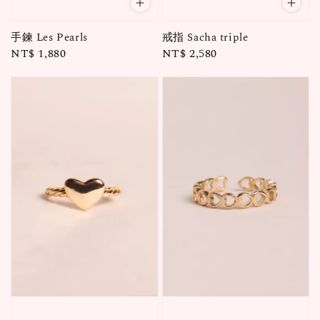
手鍊 Les Pearls
戒指 Sacha triple
Regular
NT$ 1,880
Regular
NT$ 2,580
price
price