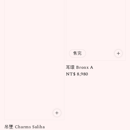
售完
耳環 Bronx A
Regular
NT$ 8,980
price
吊墜 Charms Saliha