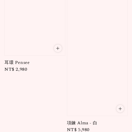
耳環 Pensee
Regular
NT$ 2,980
price
項鍊 Alma - 白
Regular
NT$ 5,980