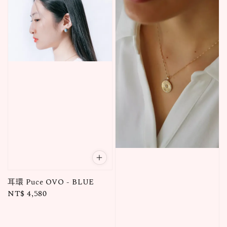
耳環 Puce OVO - BLUE
Regular
NT$ 4,580
price