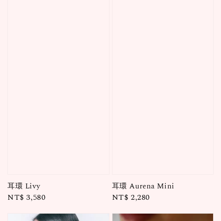
耳環 Livy
耳環 Aurena Mini
Regular
NT$ 3,580
Regular
NT$ 2,280
price
price