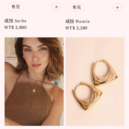
售完
售完
戒指 Sacha
戒指 Nouria
Regular
NT$ 2,880
Regular
NT$ 2,280
price
price