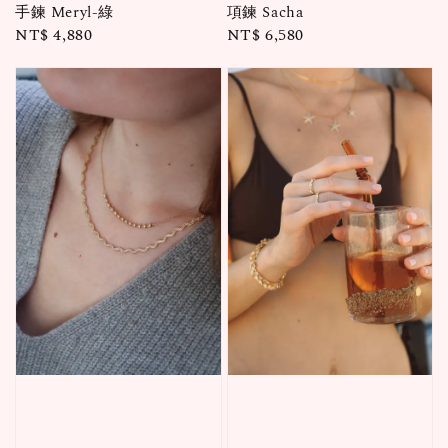
手鍊 Meryl-綠
項鍊 Sacha
Regular
NT$ 4,880
Regular
NT$ 6,580
price
price