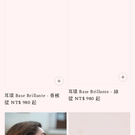
耳環 Base Brillante - 綠
耳環 Base Brillante - 香檳
Regular
從
NT$ 980
起
Regular
從
NT$ 980
起
price
price