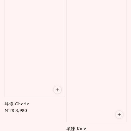
耳環 Cherie
Regular
NT$ 3,980
price
項鍊 Kate