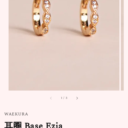
1
/
3
WAEKURA
耳圈 Base Ezia