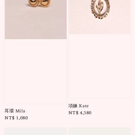
項鍊 Kate
耳環 Mila
Regular
NT$ 4,580
Regular
NT$ 1,080
price
price