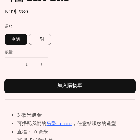
Regular
NT$ 980
price
選項
單邊
一對
數量
加入購物車
3 微米鍍金
可搭配我們的
吊墜charms
，任意點綴您的造型
直徑：10 毫米