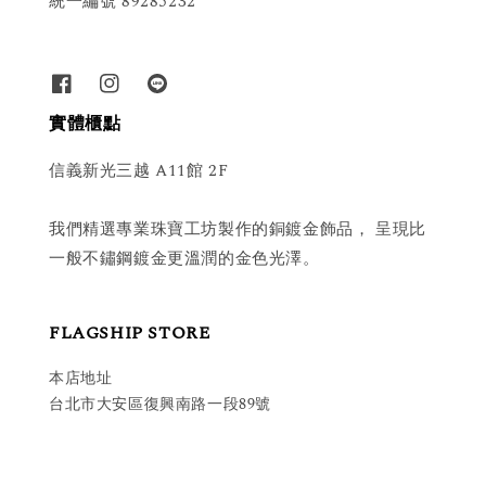
統一編號 89285232
實體櫃點
信義新光三越 A11館 2F
我們精選專業珠寶工坊製作的銅鍍金飾品， 呈現比
一般不鏽鋼鍍金更溫潤的金色光澤。
FLAGSHIP STORE
本店地址
台北市大安區復興南路一段89號