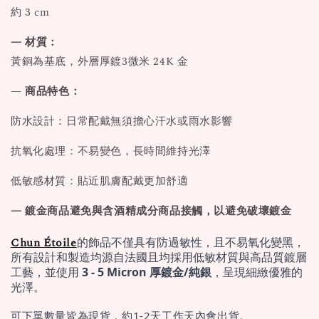
約 3 cm
— 材質：
黃銅為基底，外層厚鍍3微米 24K 金
—
商品特色：
防水設計：日常配戴無須擔心汗水或雨水影響
抗氧化處理：不易變色，長時間維持光澤
低敏感材質：貼近肌膚配戴更加舒適
— 鍍金商品避免與含酒精成分商品接觸，以避免破壞鍍金
Chun Étoile
的飾品不僅具有防過敏性，且不易氧化變黑，
所有設計和製造均源自法國且均採用低敏材質與高品質鍍層
工藝，並使用 
3 - 5 Micron 厚鍍金/純銀
，呈現細緻優雅的
光澤。
可下單數量皆為現貨，約1-2天工作天內會出貨。