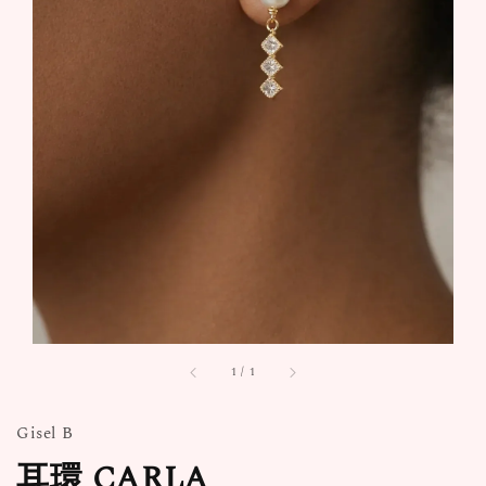
1
/
1
Gisel B
耳環 CARLA