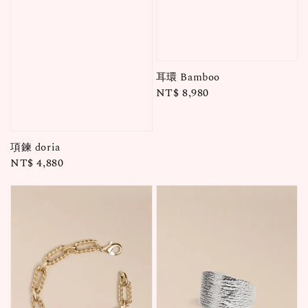
耳環 Bamboo
Regular
NT$ 8,980
price
項鍊 doria
Regular
NT$ 4,880
price