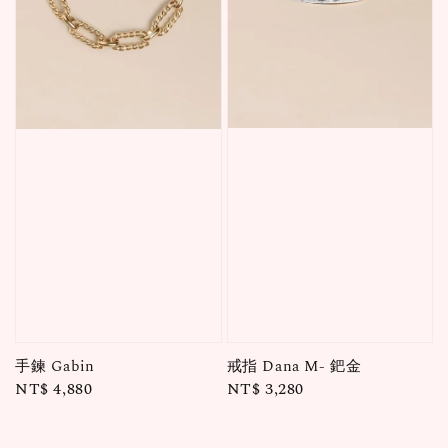
戒指 Dana M- 鈀金
手鍊 Gabin
Regular
NT$ 3,280
Regular
NT$ 4,880
price
price