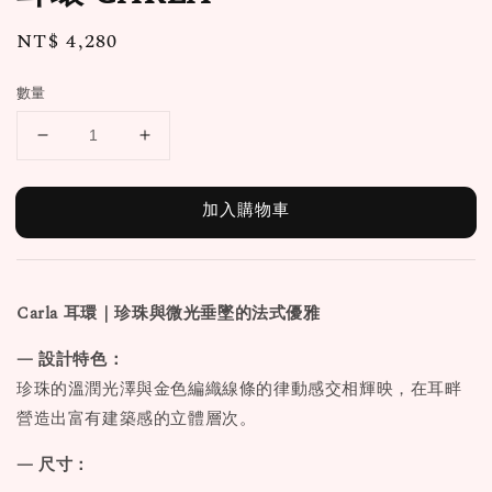
Regular
NT$ 4,280
price
數量
加入購物車
Carla
耳環｜珍珠與微光垂墜的法式優雅
— 設計特色：
珍珠的溫潤光澤與金色編織線條的律動感交相輝映，在耳畔
營造出富有建築感的立體層次。
— 尺寸：