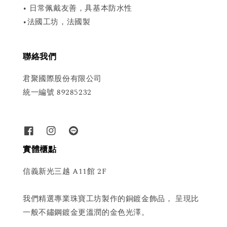
• 日常佩戴友善，具基本防水性
•法國工坊，法國製
聯絡我們
君聚國際股份有限公司
統一編號 89285232
實體櫃點
信義新光三越 A11館 2F
我們精選專業珠寶工坊製作的銅鍍金飾品， 呈現比
一般不鏽鋼鍍金更溫潤的金色光澤。