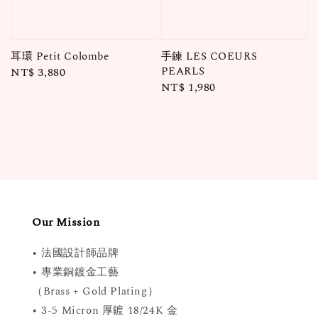
耳環 Petit Colombe
手鍊 LES COEURS
PEARLS
Regular
NT$ 3,880
Regular
NT$ 1,980
price
price
Our Mission
• 法國設計師品牌
• 專業銅鍍金工藝
（Brass + Gold Plating）
• 3-5 Micron 厚鍍 18/24K 金