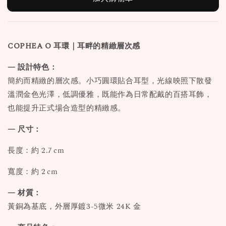
COPHEA O 耳環｜耳畔的精緻層次感
— 設計特色：
簡約而精緻的層次感。小巧圓環貼合耳型，光線映照下散發
溫潤金色光澤，低調優雅，既能作為日常配戴的百搭耳飾，
也能提升正式場合造型的精緻感。
— 尺寸：
長度：約 2.7 cm
寬度：約 2 cm
— 材質：
黃銅為基底，外層厚鍍3-5微米 24K 金