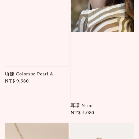
項鍊 Colombe Pearl A
Regular
NT$ 9,980
price
耳環 Nino
Regular
NT$ 4,080
price