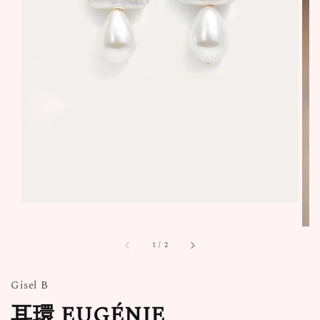
1
/
2
Gisel B
耳環 EUGÉNIE