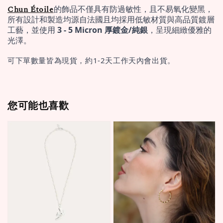
Chun Étoile
的飾品不僅具有防過敏性，且不易氧化變黑，
所有設計和製造均源自法國且均採用低敏材質與高品質鍍層
工藝，並使用 
3 - 5 Micron 厚鍍金/純銀
，呈現細緻優雅的
光澤。
可下單數量皆為現貨，約1-2天工作天內會出貨。
您可能也喜歡