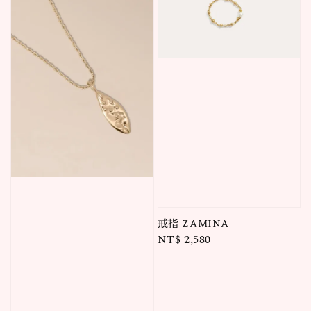
戒指 ZAMINA
Regular
NT$ 2,580
price