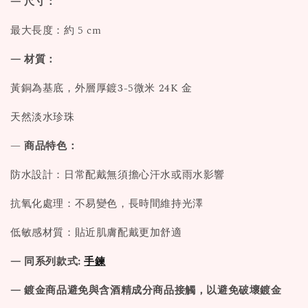
— 尺寸：
最大長度：約 5 cm
— 材質：
黃銅為基底，外層厚鍍3-5微米 24K 金
天然淡水珍珠
—
商品特色：
防水設計：日常配戴無須擔心汗水或雨水影響
抗氧化處理：不易變色，長時間維持光澤
低敏感材質：貼近肌膚配戴更加舒適
— 同系列款式:
手鍊
— 鍍金商品避免與含酒精成分商品接觸，以避免破壞鍍金