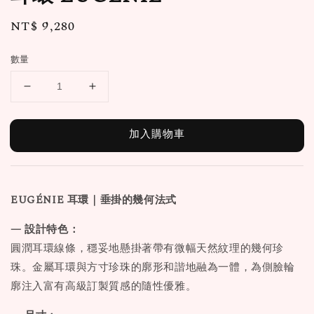
Regular
NT$ 9,280
price
數量
加入購物車
EUGÉNIE
耳環
｜垂掛的幾何法式
— 設計特色：
圓潤耳環線條，穩妥地懸掛著帶有微幅天然紋理的幾何珍
珠。金屬耳環與方寸珍珠的廓形和諧地融為一體，為側臉輪
廓注入富有高級訂製質感的隨性優雅。