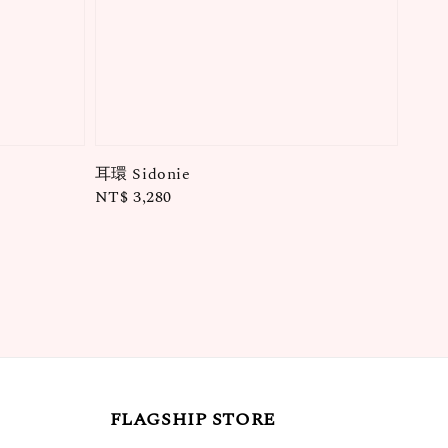
耳環 Sidonie
Regular
NT$ 3,280
price
FLAGSHIP STORE