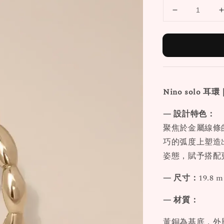
Nino
solo 耳環
— 設計特色：
聚焦於金屬線條
巧的弧度上塑造
姿態，賦予搭配
— 尺寸：
19.8 
— 材質：
黃銅為基底，外層