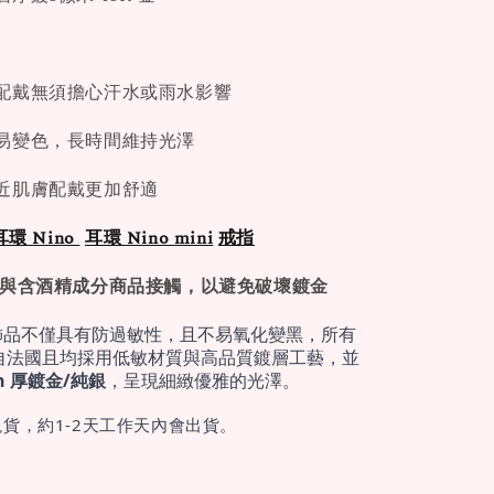
配戴無須擔心汗水或雨水影響
易變色，長時間維持光澤
近肌膚配戴更加舒適
耳環 Nino
耳環 Nino
mini
戒指
免與含酒精成分商品接觸，以避免破壞鍍金
飾品不僅具有防過敏性，且不易氧化變黑，所有
自法國且均採用低敏材質與高品質鍍層工藝，並
cron 厚鍍金/純銀
，呈現細緻優雅的光澤。
貨，約1-2天工作天內會出貨。