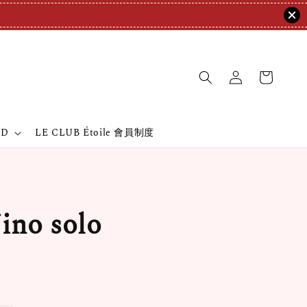
ND
LE CLUB Étoile 會員制度
no solo