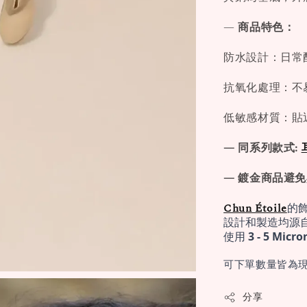
—
商品特色：
防水設計：日常
抗氧化處理：不
低敏感材質：貼
— 同系列款式:
— 鍍金商品避
Chun Étoile
的
設計和製造均源
使用 
3 - 5 Mi
可下單數量皆為現
分享