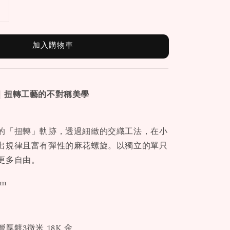
加入購物車
｜扭轉工藝的不對稱美學
的「扭轉」軌跡，透過細緻的交織工法，在小
出規律且富有彈性的麻花螺旋。以獨立的單只
更多自由。
mm
厚鍍3微米 18K 金