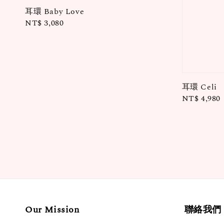
耳環 Baby Love
Regular
NT$ 3,080
price
耳環 Celi
Regular
NT$ 4,980
price
Our Mission
聯絡我們