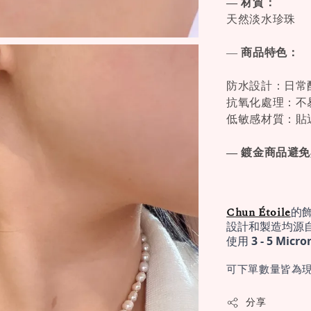
— 材質：
天然淡水珍珠
—
商品特色：
防水設計：日常
抗氧化處理：不
低敏感材質：貼
— 鍍金商品避
Chun Étoile
的
設計和製造均源
使用 
3 - 5 Mi
可下單數量皆為現
分享