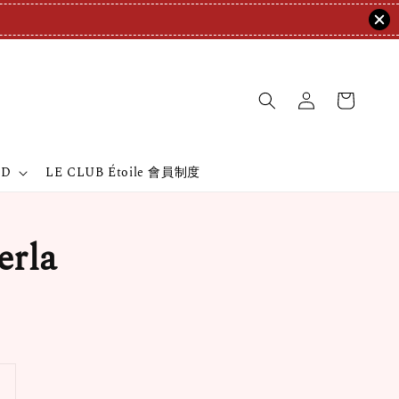
ND
LE CLUB Étoile 會員制度
rla