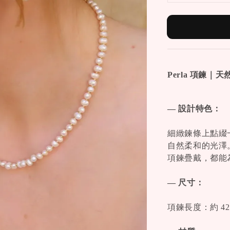
Perla 項鍊｜
— 設計特色：
細緻鍊條上點綴
自然柔和的光澤
項鍊疊戴，都能
— 尺寸：
項鍊長度：約 42c