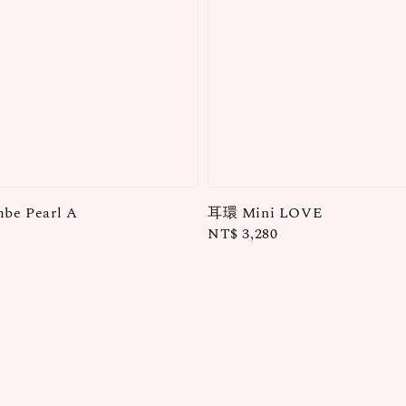
be Pearl A
耳環 Mini LOVE
Regular
NT$ 3,280
price