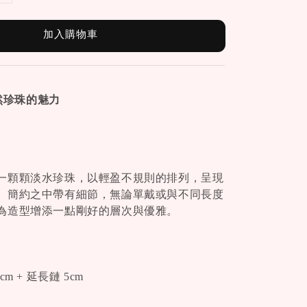
加入購物車
天然珍珠的魅力
一顆顆淡水珍珠，以輕盈不規則的排列，呈現
。簡約之中帶有細節，無論單戴或與不同長度
為造型增添一點剛好的層次與優雅。
m + 延長鏈 5cm