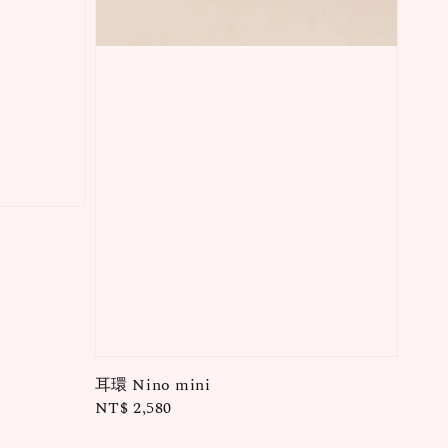
耳環 Nino mini
Regular
NT$ 2,580
price