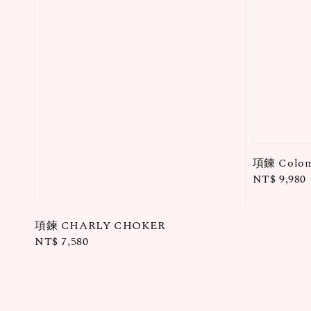
項鍊 Colom
Regular
NT$ 9,980
price
項鍊 CHARLY CHOKER
Regular
NT$ 7,580
price