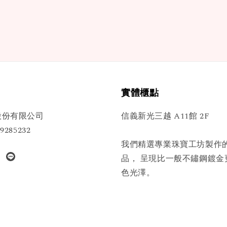
實體櫃點
股份有限公司
信義新光三越 A11館 2F
285232
我們精選專業珠寶工坊製作
品， 呈現比一般不鏽鋼鍍金
色光澤。