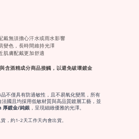
配戴無須擔心汗水或雨水影響
易變色，長時間維持光澤
近肌膚配戴更加舒適
免與含酒精成分商品接觸，以避免破壞鍍金
飾品不僅具有防過敏性，且不易氧化變黑，所有
自法國且均採用低敏材質與高品質鍍層工藝，並
cron 厚鍍金/純銀
，呈現細緻優雅的光澤。
貨，約1-2天工作天內會出貨。