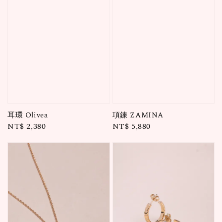
耳環 Olivea
項鍊 ZAMINA
Regular
NT$ 2,380
Regular
NT$ 5,880
price
price