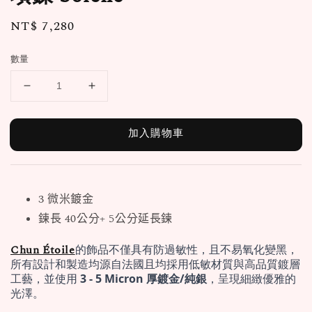
Regular
NT$ 7,280
price
數量
加入購物車
3 微米鍍金
鍊長 40公分+ 5公分延長鍊
Chun Étoile
的飾品不僅具有防過敏性，且不易氧化變黑，
所有設計和製造均源自法國且均採用低敏材質與高品質鍍層
工藝，並使用 
3 - 5 Micron 厚鍍金/純銀
，呈現細緻優雅的
光澤。