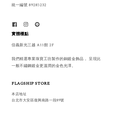
統一編號 89285232
實體櫃點
信義新光三越 A11館 2F
我們精選專業珠寶工坊製作的銅鍍金飾品， 呈現比
一般不鏽鋼鍍金更溫潤的金色光澤。
FLAGSHIP STORE
本店地址
台北市大安區復興南路一段89號