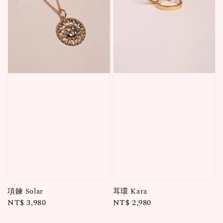
項鍊 Solar
耳環 Kara
Regular
NT$ 3,980
Regular
NT$ 2,980
price
price