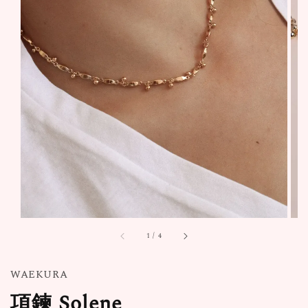
1
/
4
WAEKURA
項鍊 Solene