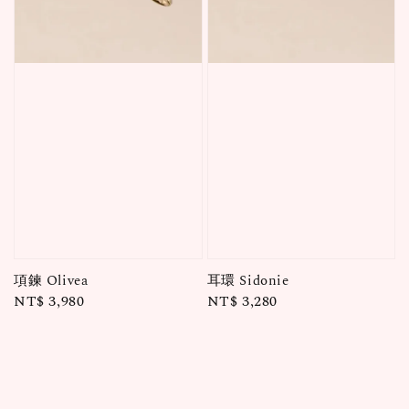
項鍊 Olivea
耳環 Sidonie
Regular
NT$ 3,980
Regular
NT$ 3,280
price
price