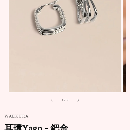
1
/
2
WAEKURA
耳環Yago - 鈀金