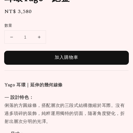
Regular
NT$ 3,580
price
數量
加入購物車
Yago 耳環
｜延伸的幾何線條
— 設計特色：
俐落的方圓線條，搭配層次的三段式結構微縮於耳際。沒有
過多瑣碎的裝飾，純粹運用獨特的切面，隨著角度變化，折
射出層次分明的光澤。