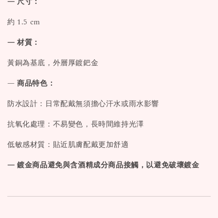
— 尺寸：
約 1.5 cm
— 材質：
黃銅為基底，外層厚鍍鈀金
—
商品特色：
防水設計：日常配戴無須擔心汗水或雨水影響
抗氧化處理：不易變色，長時間維持光澤
低敏感材質：貼近肌膚配戴更加舒適
— 鍍金商品避免與含酒精成分商品接觸，以避免破壞鍍金