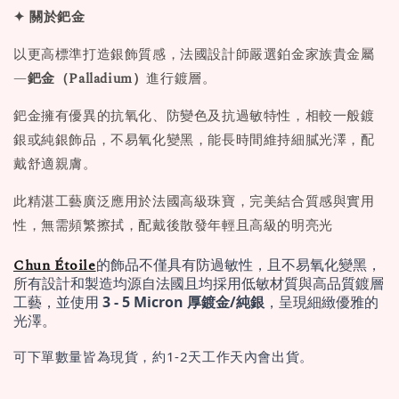
✦ 關於鈀金
以更高標準打造銀飾質感，法國設計師嚴選鉑金家族貴金屬
—
鈀金（Palladium）
進行鍍層。
鈀金擁有優異的抗氧化、防變色及抗過敏特性，相較一般鍍
銀或純銀飾品，不易氧化變黑，能長時間維持細膩光澤，配
戴舒適親膚。
此精湛工藝廣泛應用於法國高級珠寶，完美結合質感與實用
性，無需頻繁擦拭，配戴後散發年輕且高級的明亮光
Chun Étoile
的飾品不僅具有防過敏性，且不易氧化變黑，
所有設計和製造均源自法國且均採用低敏材質與高品質鍍層
工藝，並使用 
3 - 5 Micron 厚鍍金/純銀
，呈現細緻優雅的
光澤。
可下單數量皆為現貨，約1-2天工作天內會出貨。