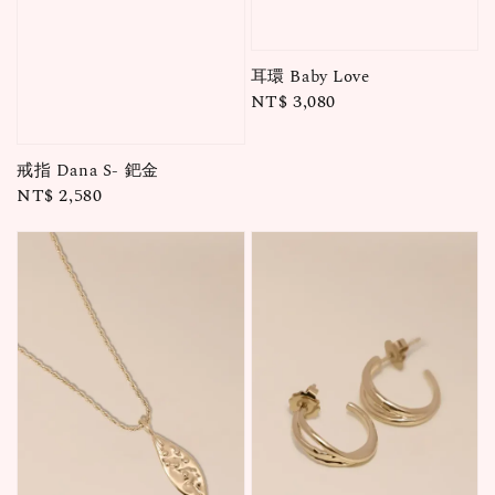
耳環 Baby Love
Regular
NT$ 3,080
price
戒指 Dana S- 鈀金
Regular
NT$ 2,580
price