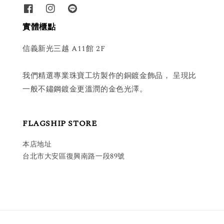
實體櫃點
信義新光三越 A11館 2F
我們精選專業珠寶工坊製作的銅鍍金飾品， 呈現比
一般不鏽鋼鍍金更溫潤的金色光澤。
FLAGSHIP STORE
本店地址
台北市大安區復興南路一段89號