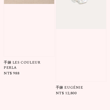
手鍊 LES COULEUR
PERLA
Regular
NT$ 988
price
手鍊 EUGÉNIE
Regular
NT$ 12,800
price