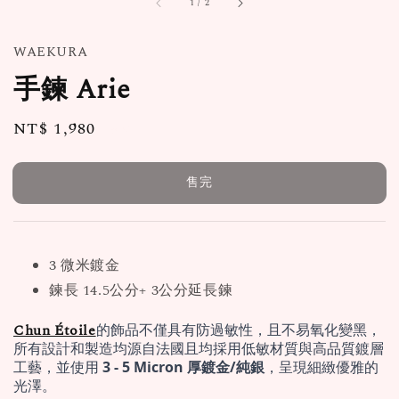
1
/
2
WAEKURA
手鍊 Arie
Regular
NT$ 1,980
售完
price
售完
3 微米鍍金
鍊長 14.5公分+ 3公分延長鍊
Chun Étoile
的飾品不僅具有防過敏性，且不易氧化變黑，
所有設計和製造均源自法國且均採用低敏材質與高品質鍍層
工藝，並使用 
3 - 5 Micron 厚鍍金/純銀
，呈現細緻優雅的
光澤。