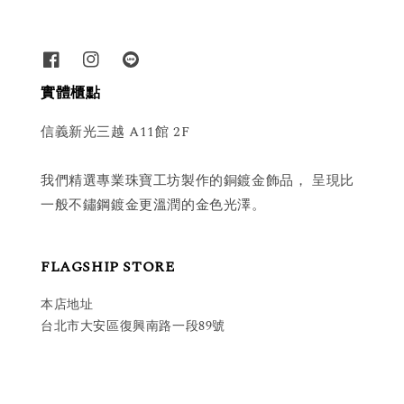
實體櫃點
信義新光三越 A11館 2F
我們精選專業珠寶工坊製作的銅鍍金飾品， 呈現比
一般不鏽鋼鍍金更溫潤的金色光澤。
FLAGSHIP STORE
本店地址
台北市大安區復興南路一段89號