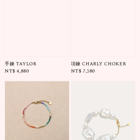
手鍊 TAYLOR
項鍊 CHARLY CHOKER
Regular
NT$ 4,880
Regular
NT$ 7,580
price
price