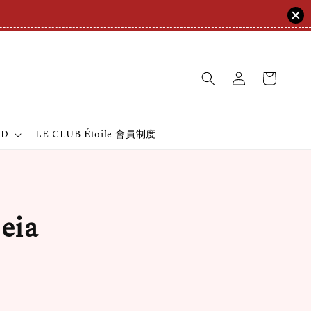
ND
LE CLUB Étoile 會員制度
eia