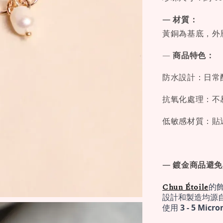
— 材質：
黃銅為基底，外層
—
商品特色：
防水設計：日常
抗氧化處理：不
低敏感材質：貼
— 鍍金商品避
Chun Étoile
的
設計和製造均源
使用 
3 - 5 Mi