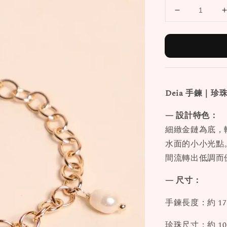
Deia 手鍊｜
— 設計特色：
細緻金鏈為底，
水面的小小光點
間流轉出低調而
— 尺寸：
手鍊長度：約 17
珍珠尺寸：約 10 