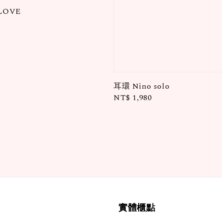
LOVE
耳環 Nino solo
Regular
NT$ 1,980
price
實體櫃點