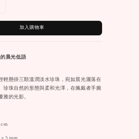
加入購物車
珍珠的晨光低語
輕輕懸掛三顆溫潤淡水珍珠，宛如晨光灑落在
。珍珠自然的形態與柔和光澤，在佩戴者手腕
優雅的光影。
 cm
× 5 mm