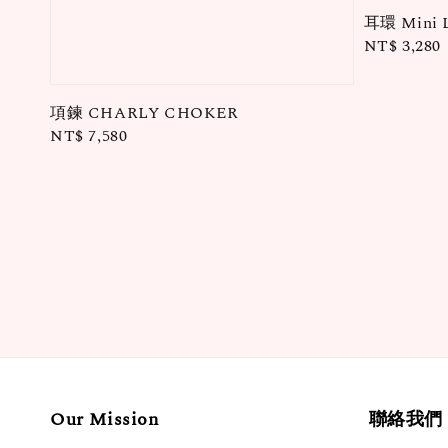
耳環 Mini 
Regular
NT$ 3,280
price
項鍊 CHARLY CHOKER
Regular
NT$ 7,580
price
Our Mission
聯絡我們