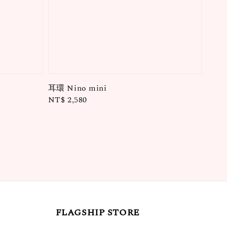
耳環 Nino mini
Regular
NT$ 2,580
price
FLAGSHIP STORE