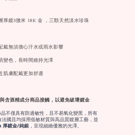
厚鍍3微米 18K 金 ，三顆天然淡水珍珠
配戴無須擔心汗水或雨水影響
易變色，長時間維持光澤
近肌膚配戴更加舒適
免與含酒精成分商品接觸，以避免破壞鍍金
飾品不僅具有防過敏性，且不易氧化變黑，所有
自法國且均採用低敏材質與高品質鍍層工藝，並
cron 厚鍍金/純銀
，呈現細緻優雅的光澤。