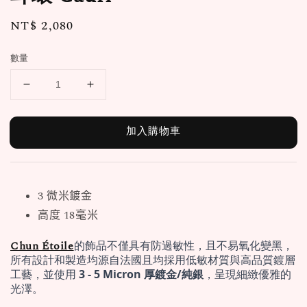
Regular
NT$ 2,080
price
數量
加入購物車
3 微米鍍金
高度 18毫米
Chun Étoile
的飾品不僅具有防過敏性，且不易氧化變黑，
所有設計和製造均源自法國且均採用低敏材質與高品質鍍層
工藝，並使用 
3 - 5 Micron 厚鍍金/純銀
，呈現細緻優雅的
光澤。