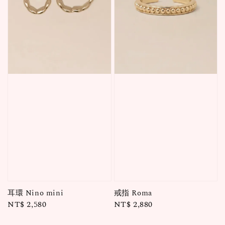
耳環 Nino mini
戒指 Roma
Regular
NT$ 2,580
Regular
NT$ 2,880
price
price