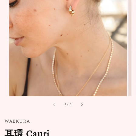
1
/
5
WAEKURA
耳環 Cauri