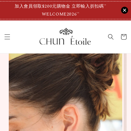
加入會員領取$200元購物金 立即輸入折扣碼''
WELCOME2026''