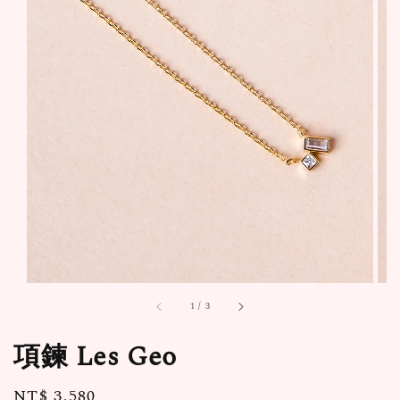
1
/
3
項鍊 Les Geo
Regular
NT$ 3,580