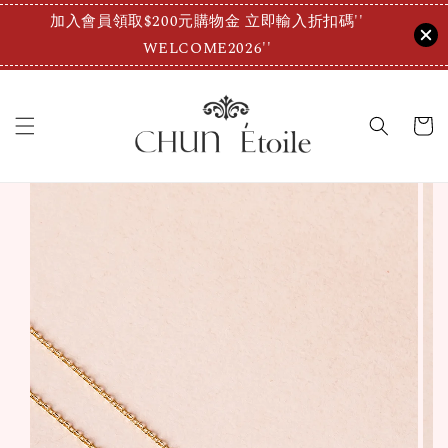
加入會員領取$200元購物金 立即輸入折扣碼''
WELCOME2026''