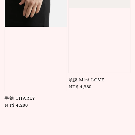
項鍊 Mini LOVE
Regular
NT$ 4,580
price
手鍊 CHARLY
Regular
NT$ 4,280
price