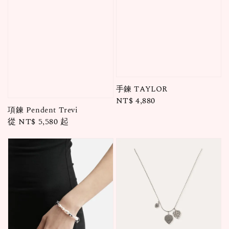
手鍊 TAYLOR
Regular
NT$ 4,880
項鍊 Pendent Trevi
price
Regular
從
NT$ 5,580
起
price