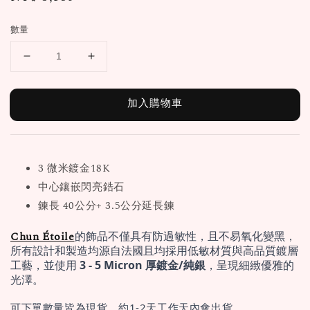
price
數量
加入購物車
3 微米鍍金18K
中心鑲嵌閃亮鋯石
鍊長 40公分+ 3.5公分延長鍊
Chun Étoile
的飾品不僅具有防過敏性，且不易氧化變黑，
所有設計和製造均源自法國且均採用低敏材質與高品質鍍層
工藝，並使用 
3 - 5 Micron 厚鍍金/純銀
，呈現細緻優雅的
光澤。
可下單數量皆為現貨，約1-2天工作天內會出貨。