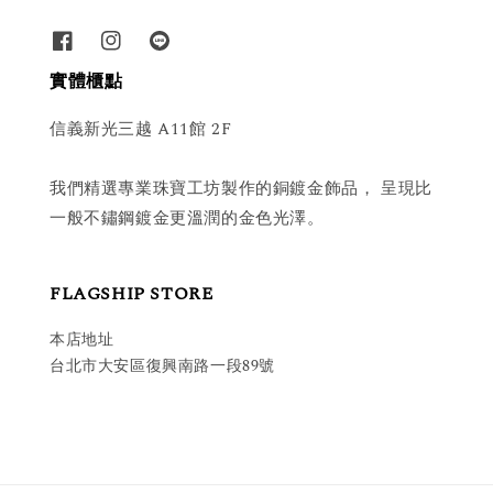
實體櫃點
信義新光三越 A11館 2F
我們精選專業珠寶工坊製作的銅鍍金飾品， 呈現比
一般不鏽鋼鍍金更溫潤的金色光澤。
FLAGSHIP STORE
本店地址
台北市大安區復興南路一段89號