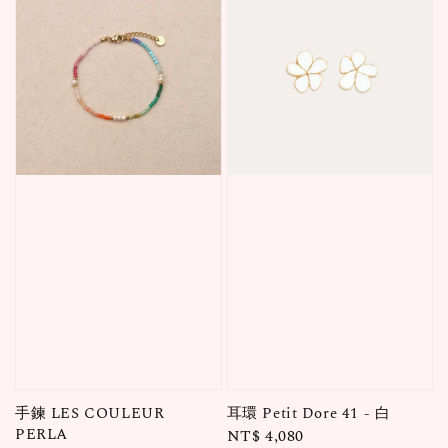
手鍊 LES COULEUR
耳環 Petit Dore 41 - 白
PERLA
Regular
NT$ 4,080