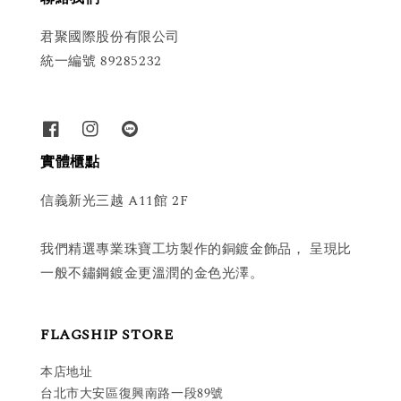
君聚國際股份有限公司
統一編號 89285232
實體櫃點
信義新光三越 A11館 2F
我們精選專業珠寶工坊製作的銅鍍金飾品， 呈現比
一般不鏽鋼鍍金更溫潤的金色光澤。
FLAGSHIP STORE
本店地址
台北市大安區復興南路一段89號