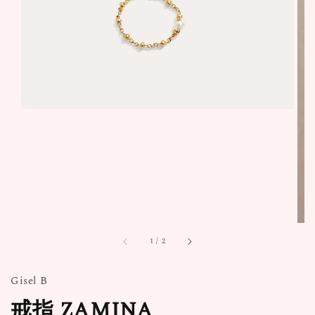
1
/
2
Gisel B
戒指 ZAMINA