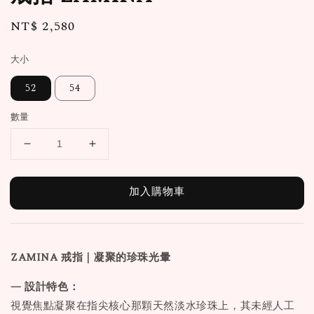
Regular
NT$ 2,580
price
大小
52
54
數量
加入購物車
ZAMINA 戒指｜凝聚的珍珠光暈
— 設計特色：
視覺焦點凝聚在指尖核心那顆天然淡水珍珠上，其未經人工