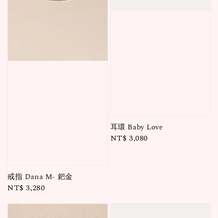
耳環 Baby Love
Regular
NT$ 3,080
price
戒指 Dana M- 鈀金
Regular
NT$ 3,280
price