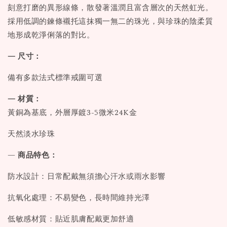
刻意打磨的異形線條，散發著溫潤且富含層次的天然虹光。
採用低調的鍊條襯托這抹獨一無二的珠光，與珍珠的陰柔質
地形成乾淨俐落的對比。
— 尺寸：
備有多款法式標準戒圍可選
— 材質：
黃銅為基底，外層厚鍍3-5微米24K金
天然淡水珍珠
—
商品特色：
防水設計：日常配戴無須擔心汗水或雨水影響
抗氧化處理：不易變色，長時間維持光澤
低敏感材質：貼近肌膚配戴更加舒適