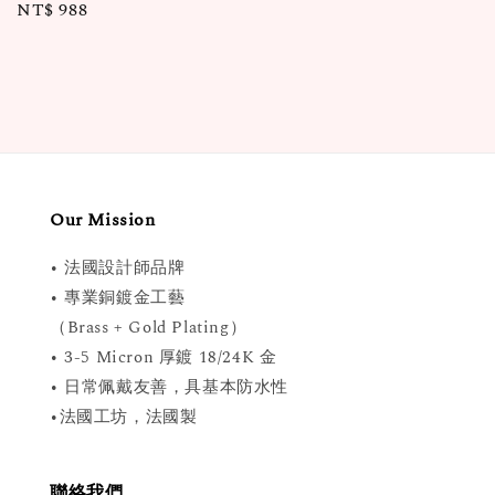
Regular
NT$ 988
price
price
Our Mission
• 法國設計師品牌
• 專業銅鍍金工藝
（Brass + Gold Plating）
• 3-5 Micron 厚鍍 18/24K 金
• 日常佩戴友善，具基本防水性
•法國工坊，法國製
聯絡我們