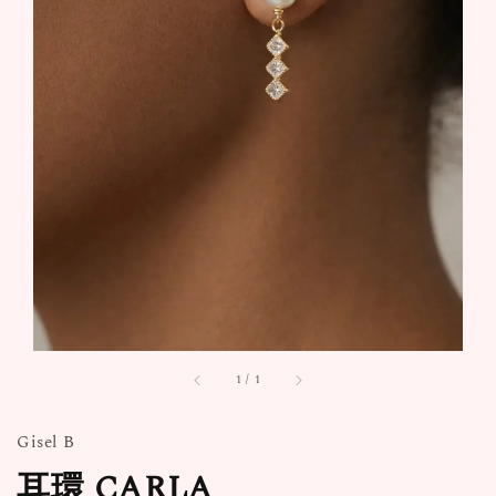
1
/
1
Gisel B
耳環 CARLA