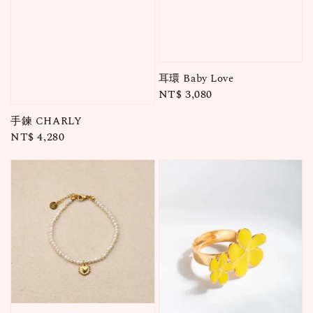
耳環 Baby Love
Regular
NT$ 3,080
price
手鍊 CHARLY
Regular
NT$ 4,280
price