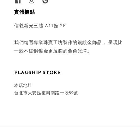
實體櫃點
信義新光三越 A11館 2F
我們精選專業珠寶工坊製作的銅鍍金飾品， 呈現比
一般不鏽鋼鍍金更溫潤的金色光澤。
FLAGSHIP STORE
本店地址
台北市大安區復興南路一段89號