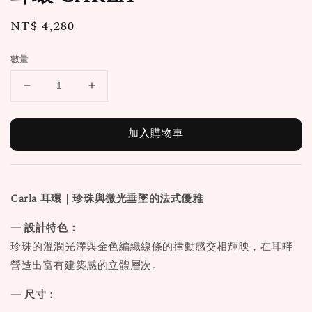
Regular
NT$ 4,280
price
數量
加入購物車
Carla
耳環｜珍珠與微光垂墜的法式優雅
— 設計特色：
珍珠的溫潤光澤與金色編織線條的律動感交相輝映，在耳畔
營造出富有建築感的立體層次。
— 尺寸：