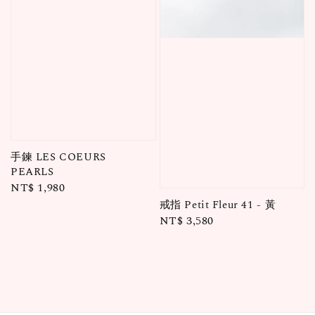
手鍊 LES COEURS
PEARLS
Regular
NT$ 1,980
price
戒指 Petit Fleur 41 - 黃
Regular
NT$ 3,580
price