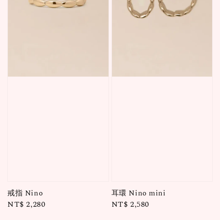
戒指 Nino
耳環 Nino mini
Regular
NT$ 2,280
Regular
NT$ 2,580
price
price