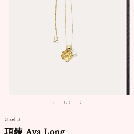
1
/
2
Gisel B
項鍊 Aya Long