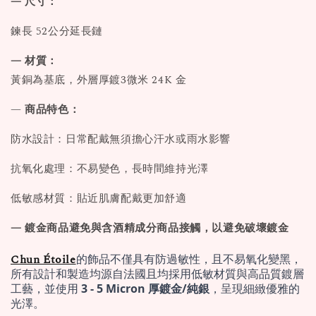
— 尺寸：
鍊長 52公分延長鏈
— 材質：
黃銅為基底，外層厚鍍3微米 24K 金
—
商品特色：
防水設計：日常配戴無須擔心汗水或雨水影響
抗氧化處理：不易變色，長時間維持光澤
低敏感材質：貼近肌膚配戴更加舒適
— 鍍金商品避免與含酒精成分商品接觸，以避免破壞鍍金
Chun Étoile
的飾品不僅具有防過敏性，且不易氧化變黑，
所有設計和製造均源自法國且均採用低敏材質與高品質鍍層
工藝，並使用 
3 - 5 Micron 厚鍍金/純銀
，呈現細緻優雅的
光澤。