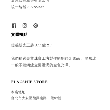
君聚國際股份有限公司
統一編號 89285232
實體櫃點
信義新光三越 A11館 2F
我們精選專業珠寶工坊製作的銅鍍金飾品， 呈現比
一般不鏽鋼鍍金更溫潤的金色光澤。
FLAGSHIP STORE
本店地址
台北市大安區復興南路一段89號