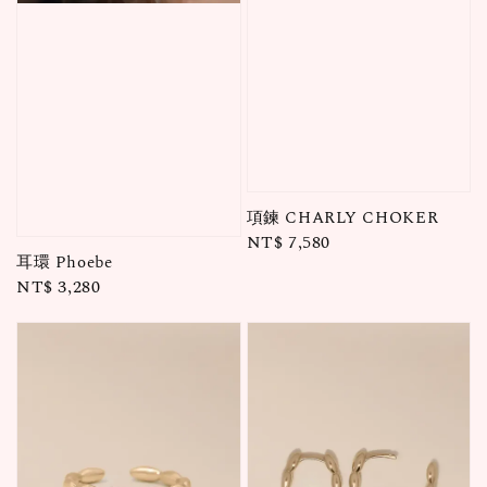
項鍊 CHARLY CHOKER
Regular
NT$ 7,580
耳環 Phoebe
price
Regular
NT$ 3,280
price