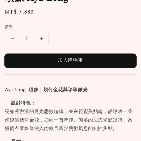
Regular
NT$ 7,880
price
數量
加入購物車
Aya Long
項鍊
｜幾何金花與珍珠微光
— 設計特色：
宛如將微涼的月光悉數編織，並在視覺焦點處，靜靜放一朵
洗鍊的幾何金花，如同一首乾淨、俐落的法式光影短詩，為
極簡衣著線條注入內斂且富含藝術氣息的知性焦點。