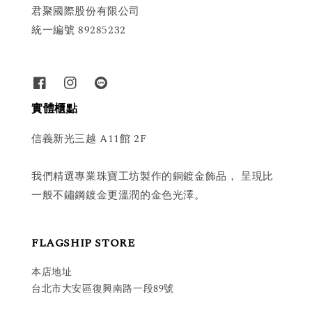
君聚國際股份有限公司
統一編號 89285232
實體櫃點
信義新光三越 A11館 2F
我們精選專業珠寶工坊製作的銅鍍金飾品， 呈現比
一般不鏽鋼鍍金更溫潤的金色光澤。
FLAGSHIP STORE
本店地址
台北市大安區復興南路一段89號