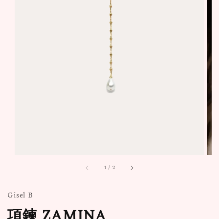
1
/
2
Gisel B
項鍊 ZAMINA