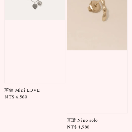
項鍊 Mini LOVE
Regular
NT$ 4,580
price
耳環 Nino solo
Regular
NT$ 1,980