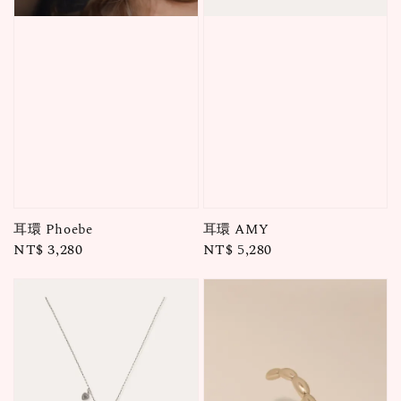
耳環 Phoebe
耳環 AMY
Regular
NT$ 3,280
Regular
NT$ 5,280
price
price