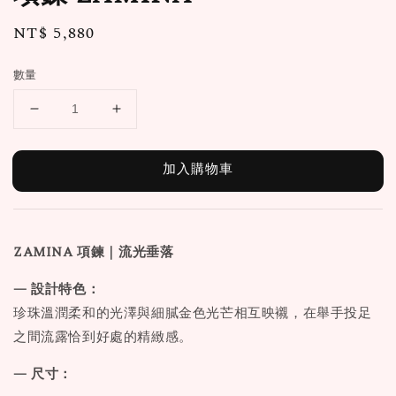
Regular
NT$ 5,880
price
數量
加入購物車
ZAMINA
項鍊
｜流光垂落
— 設計特色：
珍珠溫潤柔和的光澤與細膩金色光芒相互映襯，在舉手投足
之間流露恰到好處的精緻感。
— 尺寸：