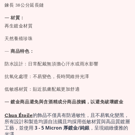
鍊長 38公分延長鏈
— 材質：
再生鍍金材質
天然養殖珍珠
—
商品特色：
防水設計：日常配戴無須擔心汗水或雨水影響
抗氧化處理：不易變色，長時間維持光澤
低敏感材質：貼近肌膚配戴更加舒適
— 鍍金商品避免與含酒精成分商品接觸，以避免破壞鍍金
Chun Étoile
的飾品不僅具有防過敏性，且不易氧化變黑，
所有設計和製造均源自法國且均採用低敏材質與高品質鍍層
工藝，並使用 
3 - 5 Micron 厚鍍金/純銀
，呈現細緻優雅的
光澤。