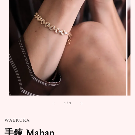
1
/
3
WAEKURA
手鍊 Mahan