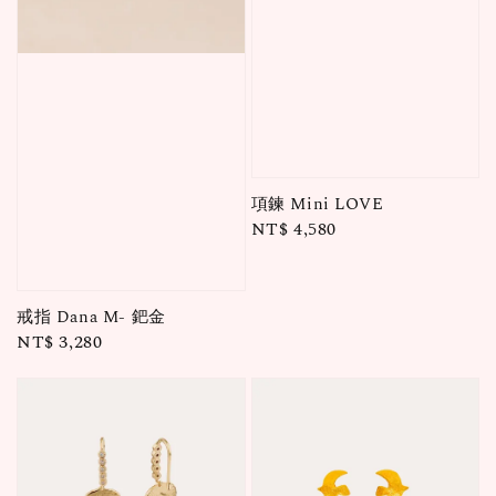
項鍊 Mini LOVE
Regular
NT$ 4,580
price
戒指 Dana M- 鈀金
Regular
NT$ 3,280
price