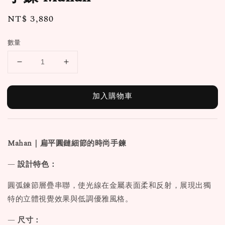
Regular
NT$ 3,880
price
數量
加入購物車
Mahan｜扁平圓鏈細節的時尚手鍊
—
設計特色：
圓弧鍊節層疊串聯，使光線在金屬表面柔和反射，展現出獨
特的立體視覺效果與低調優雅風格。
—
尺寸：