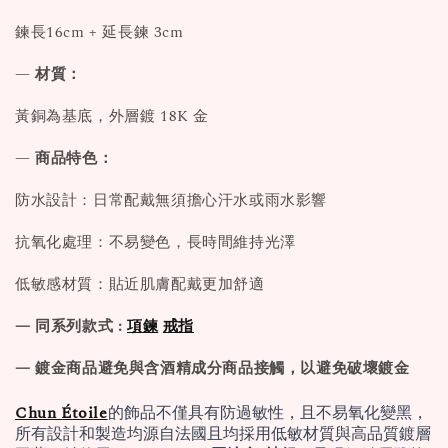
鍊長16cm + 延長鍊 3cm
—
材質：
黃銅為基底，外層鍍 18K 金
—
商品特色：
防水設計：日常配戴無須擔心汗水或雨水影響
抗氧化處理：不易變色，長時間維持光澤
低敏感材質：貼近肌膚配戴更加舒適
— 同系列款式 :
項鍊
戒指
— 鍍金商品避免與含酒精成分商品接觸，以避免破壞鍍金
Chun Étoile
的飾品不僅具有防過敏性，且不易氧化變黑，
所有設計和製造均源自法國且均採用低敏材質與高品質鍍層