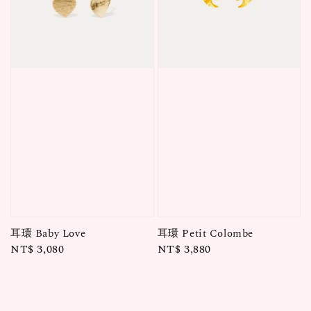
耳環 Baby Love
耳環 Petit Colombe
Regular
NT$ 3,080
Regular
NT$ 3,880
price
price