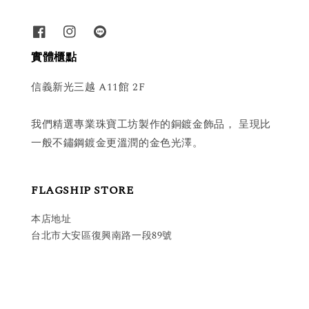
實體櫃點
信義新光三越 A11館 2F
我們精選專業珠寶工坊製作的銅鍍金飾品， 呈現比
一般不鏽鋼鍍金更溫潤的金色光澤。
FLAGSHIP STORE
本店地址
台北市大安區復興南路一段89號