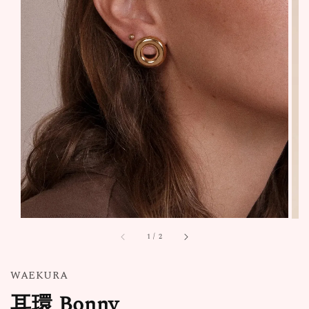
1
/
2
WAEKURA
耳環 Bonny