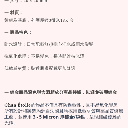
— 尺寸：
20 × 20 mm
— 材質：
黃銅為基底，外層厚鍍3微米18K 金
—
商品特色：
防水設計：日常配戴無須擔心汗水或雨水影響
抗氧化處理：不易變色，長時間維持光澤
低敏感材質：貼近肌膚配戴更加舒適
— 鍍金商品避免與含酒精成分商品接觸，以避免破壞鍍金
Chun Étoile
的飾品不僅具有防過敏性，且不易氧化變黑，
所有設計和製造均源自法國且均採用低敏材質與高品質鍍層
工藝，並使用 
3 - 5 Micron 厚鍍金/純銀
，呈現細緻優雅的
光澤。