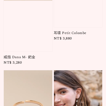
耳環 Petit Colombe
Regular
NT$ 3,880
price
戒指 Dana M- 鈀金
Regular
NT$ 3,280
price