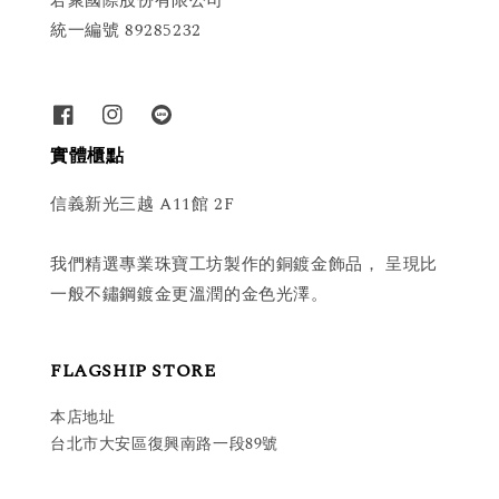
君聚國際股份有限公司
統一編號 89285232
實體櫃點
信義新光三越 A11館 2F
我們精選專業珠寶工坊製作的銅鍍金飾品， 呈現比
一般不鏽鋼鍍金更溫潤的金色光澤。
FLAGSHIP STORE
本店地址
台北市大安區復興南路一段89號