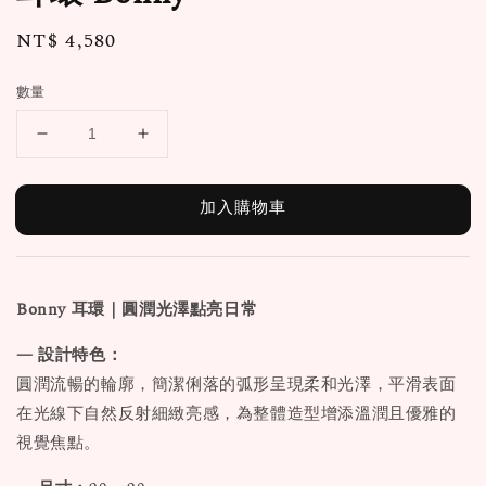
Regular
NT$ 4,580
price
數量
加入購物車
Bonny 耳環｜圓潤光澤點亮日常
— 設計特色：
圓潤流暢的輪廓，簡潔俐落的弧形呈現柔和光澤，平滑表面
在光線下自然反射細緻亮感，為整體造型增添溫潤且優雅的
視覺焦點。