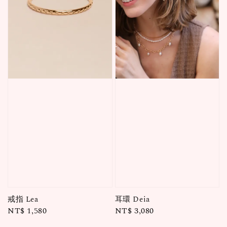
戒指 Lea
耳環 Deia
Regular
NT$ 1,580
Regular
NT$ 3,080
price
price