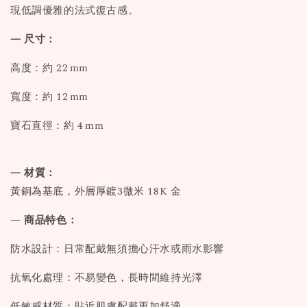
現低調優雅的法式復古感。
— 尺寸：
高度：約 22 mm
寬度：約 12 mm
寶石直徑：約 4 mm
— 材質：
黃銅為基底，外層厚鍍3微米 18K 金
—
商品特色：
防水設計：日常配戴無須擔心汗水或雨水影響
抗氧化處理：不易變色，長時間維持光澤
低敏感材質：貼近肌膚配戴更加舒適