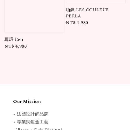
項鍊 LES COULEUR
PERLA
Regular
NT$ 1,980
price
耳環 Celi
Regular
NT$ 4,980
price
Our Mission
• 法國設計師品牌
• 專業銅鍍金工藝
（Brass + Gold Plating）