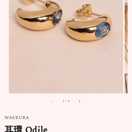
1
/
4
WAEKURA
耳環 Odile