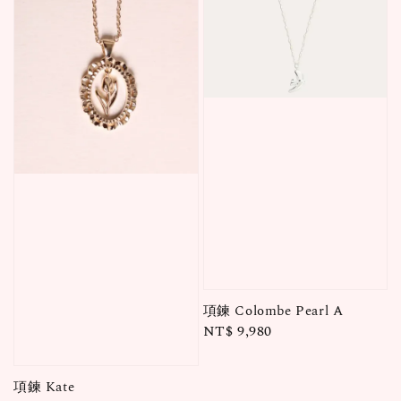
項鍊 Colombe Pearl A
Regular
NT$ 9,980
price
項鍊 Kate