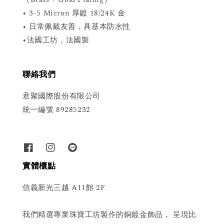
• 3-5 Micron 厚鍍 18/24K 金
• 日常佩戴友善，具基本防水性
•法國工坊，法國製
聯絡我們
君聚國際股份有限公司
統一編號 89285232
實體櫃點
信義新光三越 A11館 2F
我們精選專業珠寶工坊製作的銅鍍金飾品， 呈現比