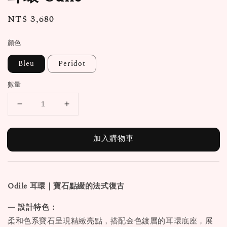
Regular
NT$ 3,680
price
顏色
Bleu
Peridot
數量
加入購物車
Odile 耳環｜寶石點綴的法式復古
— 設計特色：
柔和色系寶石呈現精緻亮點，搭配金色鍍層的耳環底座，展