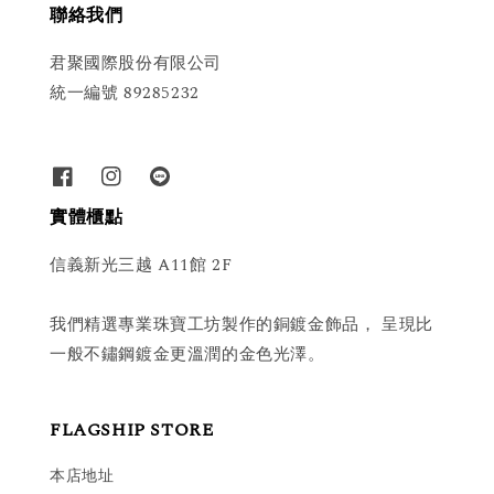
聯絡我們
君聚國際股份有限公司
統一編號 89285232
實體櫃點
信義新光三越 A11館 2F
我們精選專業珠寶工坊製作的銅鍍金飾品， 呈現比
一般不鏽鋼鍍金更溫潤的金色光澤。
FLAGSHIP STORE
本店地址