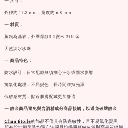
— 尺寸：
外徑約 17.3 mm，寬度約 6.8 mm
— 材質：
黃銅為基底，外層厚鍍3-5微米 24K 金
天然淡水珍珠
—
商品特色：
防水設計：日常配戴無須擔心汗水或雨水影響
抗氧化處理：不易變色，長時間維持光澤
低敏感材質：貼近肌膚配戴更加舒適
— 鍍金商品避免與含酒精成分商品接觸，以避免破壞鍍金
Chun Étoile
的飾品不僅具有防過敏性，且不易氧化變黑，
所有設計和製造均源自法國且均採用低敏材質與高品質鍍層