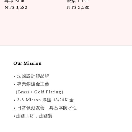
耳環 Eloa
戒指 Thea
Regular
NT$ 3,580
Regular
NT$ 3,580
price
price
Our Mission
• 法國設計師品牌
• 專業銅鍍金工藝
（Brass + Gold Plating）
• 3-5 Micron 厚鍍 18/24K 金
• 日常佩戴友善，具基本防水性
•法國工坊，法國製