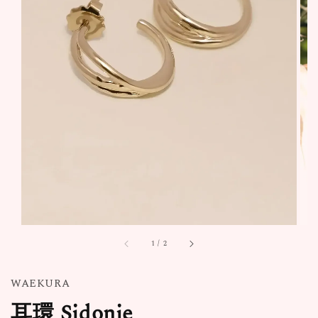
1
/
2
WAEKURA
耳環 Sidonie