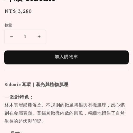
Regular
NT$ 3,280
price
數量
加入購物車
Sidonie
耳環
｜暮光與植物肌理
— 設計特色：
林木表層那種溫柔、不規則的微風褶皺與有機肌理，悉心鐫
刻在金屬表面。寬幅且微微內斂的圓弧，精細地留住了自然
生長的起伏與印記。