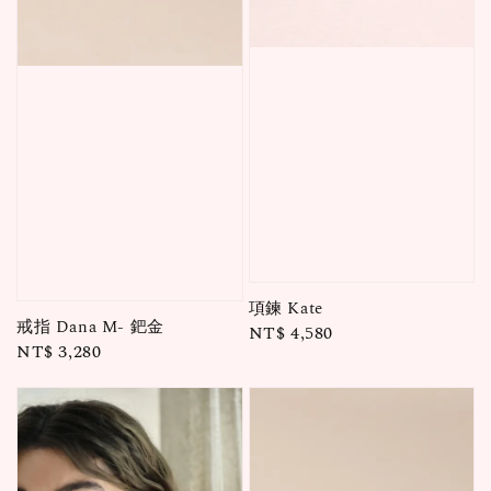
項鍊 Kate
戒指 Dana M- 鈀金
Regular
NT$ 4,580
Regular
NT$ 3,280
price
price