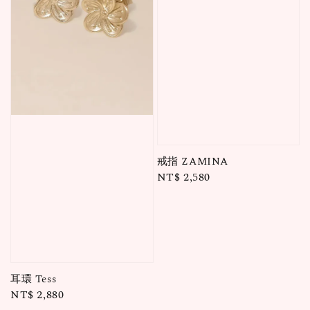
戒指 ZAMINA
Regular
NT$ 2,580
price
耳環 Tess
Regular
NT$ 2,880