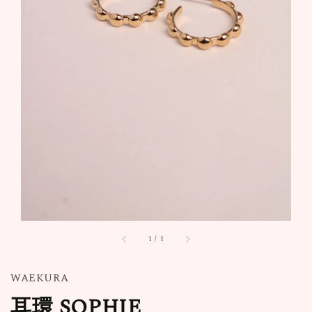
1
/
1
WAEKURA
耳環 SOPHIE