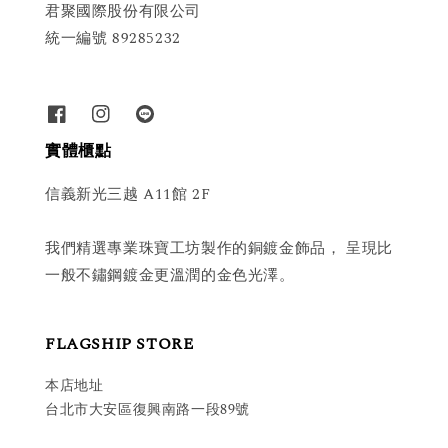
君聚國際股份有限公司
統一編號 89285232
實體櫃點
信義新光三越 A11館 2F
我們精選專業珠寶工坊製作的銅鍍金飾品， 呈現比
一般不鏽鋼鍍金更溫潤的金色光澤。
FLAGSHIP STORE
本店地址
台北市大安區復興南路一段89號