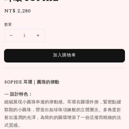
Regular
NT$ 2,280
price
數量
加入購物車
SOPHIE 耳環｜圓珠的律動
— 設計特色：
細膩展現小圓珠串連的律動感。耳環在圓環外側，緊密點綴
顆顆的小圓珠，營造出如珍珠項鍊般的立體層次。多角度折
射出溫潤的光澤，為簡約的圓環增添了一份活潑而精緻的法
式質感。