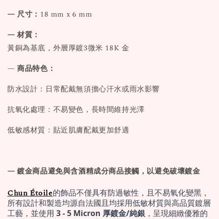
— 尺寸：
18 mm x 6 mm
— 材質：
黃銅為基底，外層厚鍍3微米 18K 金
—
商品特色：
防水設計：日常配戴無須擔心汗水或雨水影響
抗氧化處理：不易變色，長時間維持光澤
低敏感材質：貼近肌膚配戴更加舒適
— 鍍金商品避免與含酒精成分商品接觸，以避免破壞鍍金
Chun Étoile
的飾品不僅具有防過敏性，且不易氧化變黑，
所有設計和製造均源自法國且均採用低敏材質與高品質鍍層
工藝，並使用 
3 - 5 Micron 厚鍍金/純銀
，呈現細緻優雅的