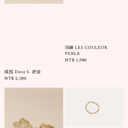
項鍊 LES COULEUR
PERLA
Regular
NT$ 1,980
price
戒指 Dana S- 鈀金
Regular
NT$ 2,580
price