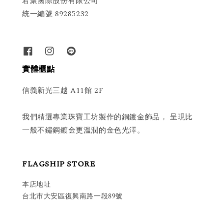
君聚國際股份有限公司
統一編號 89285232
實體櫃點
信義新光三越 A11館 2F
我們精選專業珠寶工坊製作的銅鍍金飾品， 呈現比
一般不鏽鋼鍍金更溫潤的金色光澤。
FLAGSHIP STORE
本店地址
台北市大安區復興南路一段89號