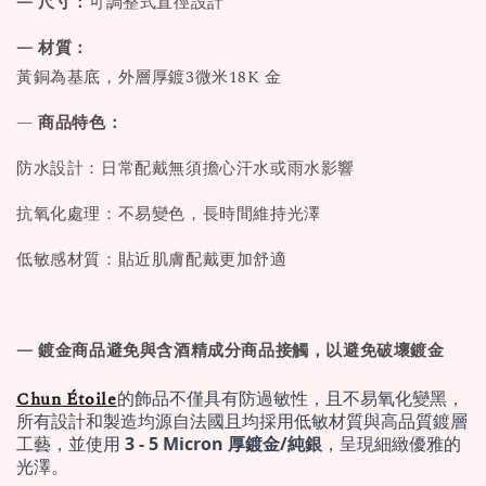
— 尺寸：
可調整式直徑設計
— 材質：
黃銅為基底，外層厚鍍3微米18K 金
—
商品特色：
防水設計：日常配戴無須擔心汗水或雨水影響
抗氧化處理：不易變色，長時間維持光澤
低敏感材質：貼近肌膚配戴更加舒適
— 鍍金商品避免與含酒精成分商品接觸，以避免破壞鍍金
Chun Étoile
的飾品不僅具有防過敏性，且不易氧化變黑，
所有設計和製造均源自法國且均採用低敏材質與高品質鍍層
工藝，並使用 
3 - 5 Micron 厚鍍金/純銀
，呈現細緻優雅的
光澤。