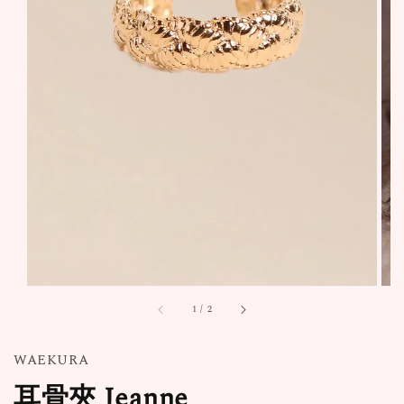
1
/
2
WAEKURA
耳骨夾 Jeanne