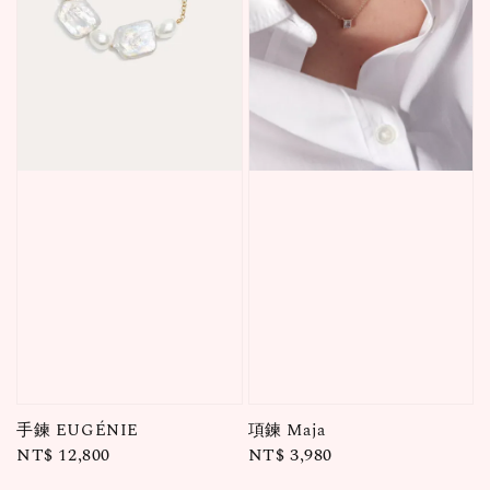
手鍊 EUGÉNIE
項鍊 Maja
Regular
NT$ 12,800
Regular
NT$ 3,980
price
price