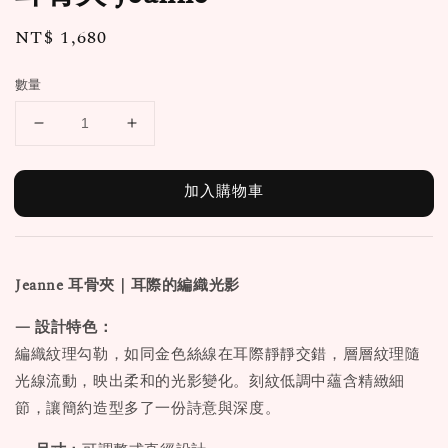
Regular
NT$ 1,680
price
數量
加入購物車
Jeanne 耳骨夾｜耳際的編織光影
— 設計特色：
編織紋理勾勒，如同金色絲線在耳際靜靜交錯，層層紋理隨
光線流動，映出柔和的光影變化。刻紋低調中蘊含精緻細
節，讓簡約造型多了一份詩意與深度。