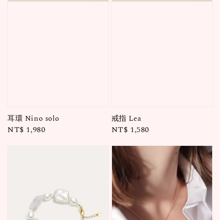
耳環 Nino solo
戒指 Lea
Regular
NT$ 1,980
Regular
NT$ 1,580
price
price