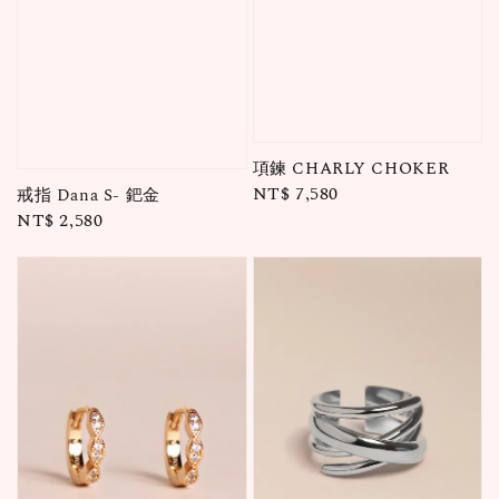
項鍊 CHARLY CHOKER
Regular
NT$ 7,580
戒指 Dana S- 鈀金
Regular
NT$ 2,580
price
price