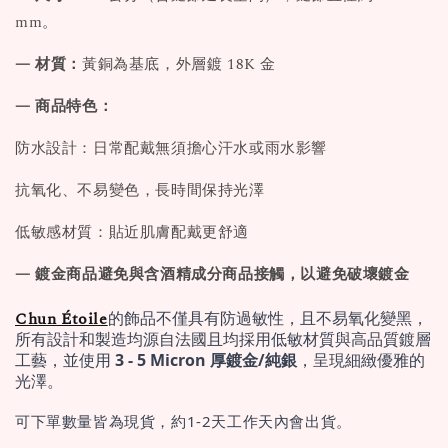
mm。
— 材質：
黃銅為基底，外層鍍 18K 金
— 商品特色：
防水設計：日常配戴無須擔心汗水或雨水影響
抗氧化、不易變色，長時間保持光澤
低敏感材質：貼近肌膚配戴更舒適
— 鍍金商品避免與含酒精成分商品接觸，以避免破壞鍍金
Chun Étoile
的飾品不僅具有防過敏性，且不易氧化變黑，
所有設計和製造均源自法國且均採用低敏材質與高品質鍍層
工藝，並使用 
3 - 5 Micron 厚鍍金/純銀
，呈現細緻優雅的
光澤。
可下單數量皆為現貨，約1-2天工作天內會出貨。