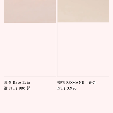
戒指 ROMANE - 鈀金
耳圈 Base Ezia
Regular
NT$ 3,980
Regular
從
NT$ 980
起
price
price