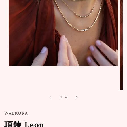
1
/
4
WAEKURA
項鍊 Leon