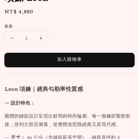
Regular
NT$ 4,880
price
數量
加入購物車
Leon
項鍊｜經典勾勒率性質感
— 設計特色：
圓體的鏈節設計呈現出鮮明的時尚輪廓。每一個鍊節緊密銜
接，排列大胆且俐落，使整體造型既經典又具現代感。
—
尺寸：
46 公分（含鏈節延長空間），鏈節直徑約 3