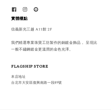
實體櫃點
信義新光三越 A11館 2F
我們精選專業珠寶工坊製作的銅鍍金飾品， 呈現比
一般不鏽鋼鍍金更溫潤的金色光澤。
FLAGSHIP STORE
本店地址
台北市大安區復興南路一段89號