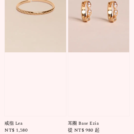
戒指 Lea
耳圈 Base Ezia
Regular
NT$ 1,580
Regular
從
NT$ 980
起