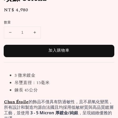
Regular
NT$ 4,980
price
數量
加入購物車
3 微米鍍金
吊墜直徑：15毫米
鍊長 45公分
Chun Étoile
的飾品不僅具有防過敏性，且不易氧化變黑，
所有設計和製造均源自法國且均採用低敏材質與高品質鍍層
工藝，並使用 
3 - 5 Micron 厚鍍金/純銀
，呈現細緻優雅的