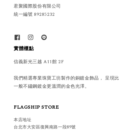
君聚國際股份有限公司
統一編號 89285232
實體櫃點
信義新光三越 A11館 2F
我們精選專業珠寶工坊製作的銅鍍金飾品， 呈現比
一般不鏽鋼鍍金更溫潤的金色光澤。
FLAGSHIP STORE
本店地址
台北市大安區復興南路一段89號