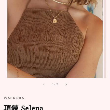
1
/
2
WAEKURA
項鍊 Selena