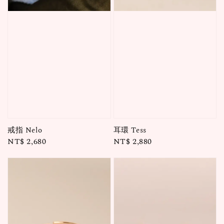
戒指 Nelo
耳環 Tess
Regular
NT$ 2,680
Regular
NT$ 2,880
price
price