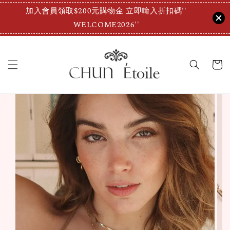
加入會員領取$200元購物金 立即輸入折扣碼''
WELCOME2026''