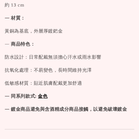
約 13 cm
— 材質：
黃銅為基底，外層厚鍍鈀金
—
商品特色：
防水設計：日常配戴無須擔心汗水或雨水影響
抗氧化處理：不易變色，長時間維持光澤
低敏感材質：貼近肌膚配戴更加舒適
— 同系列款式:
金色
— 鍍金商品避免與含酒精成分商品接觸，以避免破壞鍍金