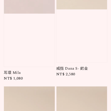
戒指 Dana S- 鈀金
耳環 Mila
Regular
NT$ 2,580
Regular
NT$ 1,080
price
price