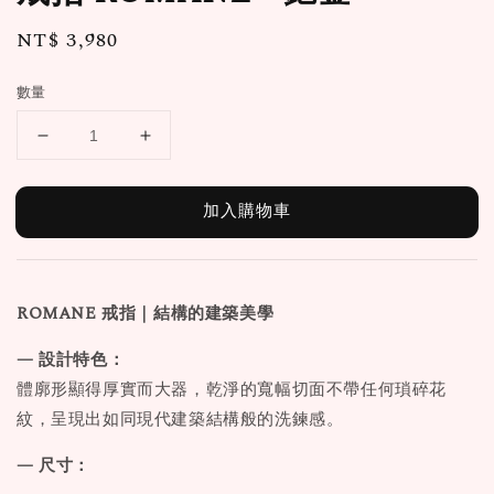
Regular
NT$ 3,980
price
數量
加入購物車
ROMANE
戒指
｜結構的建築美學
— 設計特色：
體廓形顯得厚實而大器，乾淨的寬幅切面不帶任何瑣碎花
紋，呈現出如同現代建築結構般的洗鍊感。
— 尺寸：