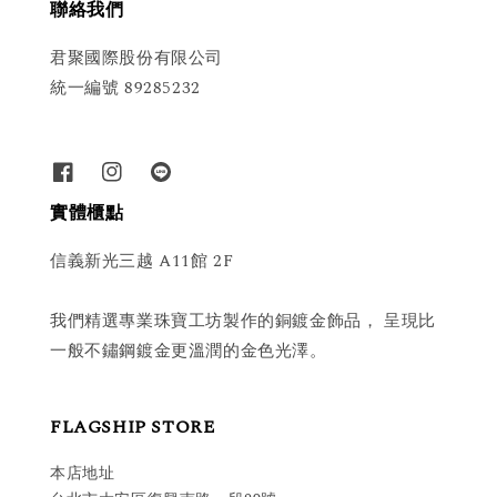
聯絡我們
君聚國際股份有限公司
統一編號 89285232
實體櫃點
信義新光三越 A11館 2F
我們精選專業珠寶工坊製作的銅鍍金飾品， 呈現比
一般不鏽鋼鍍金更溫潤的金色光澤。
FLAGSHIP STORE
本店地址