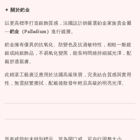
✦ 關於鈀金
以更高標準打造銀飾質感，法國設計師嚴選鉑金家族貴金屬
—
鈀金（Palladium）
進行鍍層。
鈀金擁有優異的抗氧化、防變色及抗過敏特性，相較一般鍍
銀或純銀飾品，不易氧化變黑，能長時間維持細膩光澤，配
戴舒適親膚。
此精湛工藝廣泛應用於法國高級珠寶，完美結合質感與實用
性，無需頻繁擦拭，配戴後散發年輕且高級的明亮光澤。
所有戒指如未特別標示，皆為開口戒，可自行調整大小