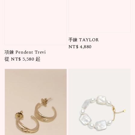
手鍊 TAYLOR
Regular
NT$ 4,880
項鍊 Pendent Trevi
price
Regular
從
NT$ 5,580
起
price