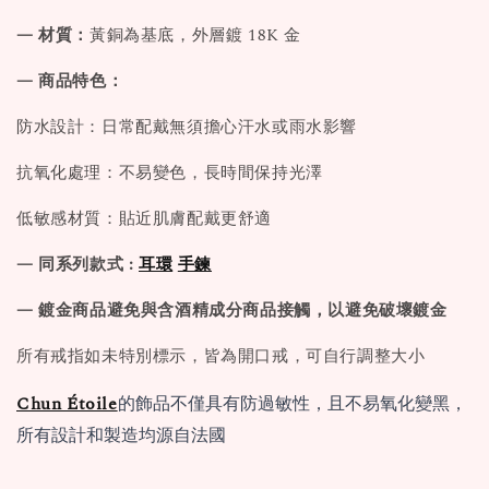
— 材質：
黃銅為基底，外層鍍 18K 金
— 商品特色：
防水設計：日常配戴無須擔心汗水或雨水影響
抗氧化處理：不易變色，長時間保持光澤
低敏感材質：貼近肌膚配戴更舒適
— 同系列款式 :
耳環
手鍊
— 鍍金商品避免與含酒精成分商品接觸，以避免破壞鍍金
所有戒指如未特別標示，皆為開口戒，可自行調整大小
Chun Étoile
的飾品不僅具有防過敏性，且不易氧化變黑，
所有設計和製造均源自法國