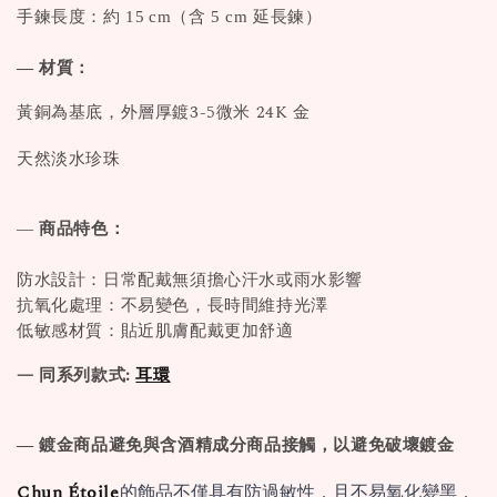
手鍊長度：約 15 cm（含 5 cm 延長鍊）
— 材質：
黃銅為基底，外層厚鍍3-5微米 24K 金
天然淡水珍珠
—
商品特色：
防水設計：日常配戴無須擔心汗水或雨水影響
抗氧化處理：不易變色，長時間維持光澤
低敏感材質：貼近肌膚配戴更加舒適
— 同系列款式:
耳環
— 鍍金商品避免與含酒精成分商品接觸，以避免破壞鍍金
Chun Étoile
的飾品不僅具有防過敏性，且不易氧化變黑，