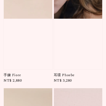
手鍊 Fiore
耳環 Phoebe
Regular
NT$ 2,880
Regular
NT$ 3,280
price
price