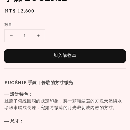
Regular
NT$ 12,800
price
數量
加入購物車
EUGÉNIE
手鍊｜停駐的方寸微光
— 設計特色：
跳脫了傳統圓潤的既定印象，將一顆顆嚴選的方塊天然淡水
珍珠串聯成長鍊，宛如將微涼的月光裁切成內斂的方寸。
— 尺寸：