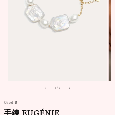
1
/
2
Gisel B
手鍊 EUGÉNIE