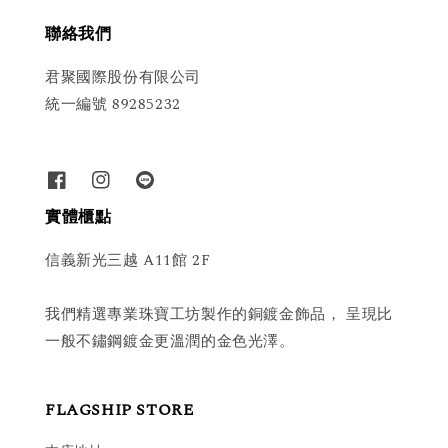
聯絡我們
君聚國際股份有限公司
統一編號 89285232
實體櫃點
信義新光三越 A11館 2F
我們精選專業珠寶工坊製作的銅鍍金飾品， 呈現比
一般不鏽鋼鍍金更溫潤的金色光澤。
FLAGSHIP STORE