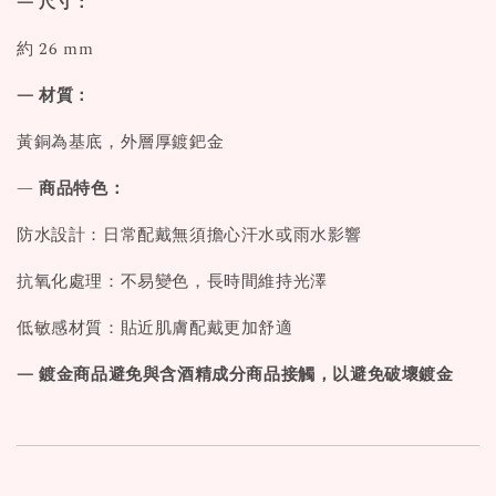
— 尺寸：
約 26 mm
— 材質：
黃銅為基底，外層厚鍍鈀金
—
商品特色：
防水設計：日常配戴無須擔心汗水或雨水影響
抗氧化處理：不易變色，長時間維持光澤
低敏感材質：貼近肌膚配戴更加舒適
— 鍍金商品避免與含酒精成分商品接觸，以避免破壞鍍金