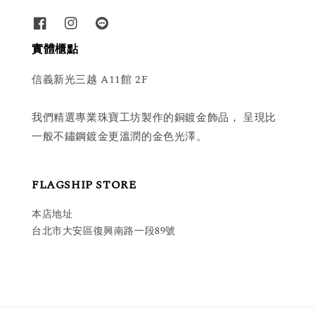
實體櫃點
信義新光三越 A11館 2F
我們精選專業珠寶工坊製作的銅鍍金飾品， 呈現比
一般不鏽鋼鍍金更溫潤的金色光澤。
FLAGSHIP STORE
本店地址
台北市大安區復興南路一段89號