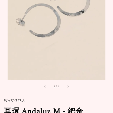
1
/
1
WAEKURA
耳環 Andaluz M - 鈀金