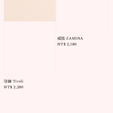
戒指 ZAMINA
Regular
NT$ 2,580
price
項鍊 Tivoli
Regular
NT$ 2,280
price