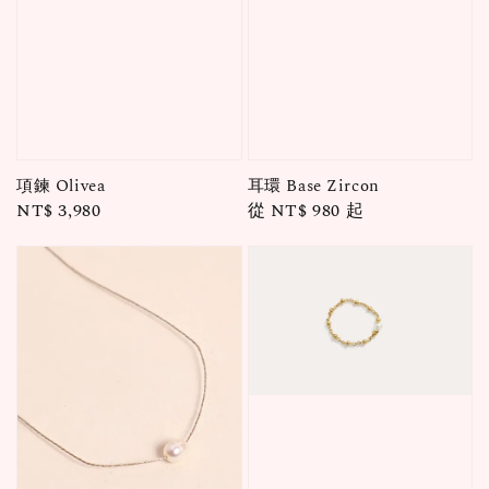
項鍊 Olivea
耳環 Base Zircon
Regular
NT$ 3,980
Regular
從
NT$ 980
起
price
price