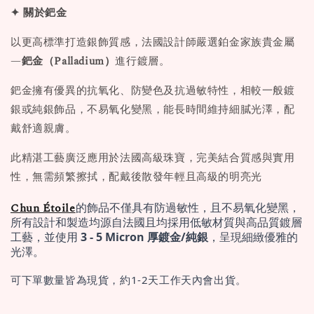
✦ 關於鈀金
以更高標準打造銀飾質感，法國設計師嚴選鉑金家族貴金屬
—
鈀金（Palladium）
進行鍍層。
鈀金擁有優異的抗氧化、防變色及抗過敏特性，相較一般鍍
銀或純銀飾品，不易氧化變黑，能長時間維持細膩光澤，配
戴舒適親膚。
此精湛工藝廣泛應用於法國高級珠寶，完美結合質感與實用
性，無需頻繁擦拭，配戴後散發年輕且高級的明亮光
Chun Étoile
的飾品不僅具有防過敏性，且不易氧化變黑，
所有設計和製造均源自法國且均採用低敏材質與高品質鍍層
工藝，並使用 
3 - 5 Micron 厚鍍金/純銀
，呈現細緻優雅的
光澤。
可下單數量皆為現貨，約1-2天工作天內會出貨。