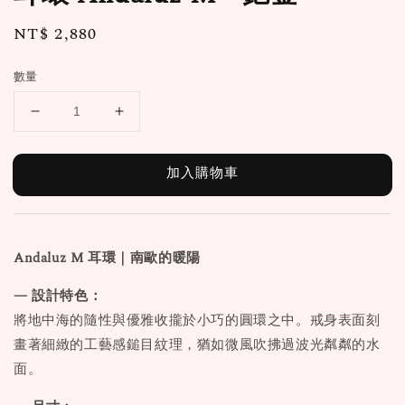
Regular
NT$ 2,880
price
數量
加入購物車
Andaluz M 耳環
｜南歐的暖陽
— 設計特色：
將地中海的隨性與優雅收攏於小巧的圓環之中。戒身表面刻
畫著細緻的工藝感鎚目紋理，猶如微風吹拂過波光粼粼的水
面。