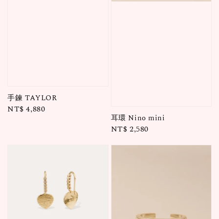
手鍊 TAYLOR
Regular
NT$ 4,880
耳環 Nino mini
price
Regular
NT$ 2,580
price