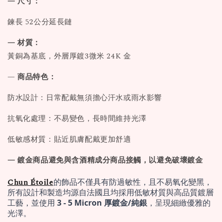
— 尺寸：
鍊長 52公分延長鏈
— 材質：
黃銅為基底，外層厚鍍3微米 24K 金
—
商品特色：
防水設計：日常配戴無須擔心汗水或雨水影響
抗氧化處理：不易變色，長時間維持光澤
低敏感材質：貼近肌膚配戴更加舒適
— 鍍金商品避免與含酒精成分商品接觸，以避免破壞鍍金
Chun Étoile
的飾品不僅具有防過敏性，且不易氧化變黑，
所有設計和製造均源自法國且均採用低敏材質與高品質鍍層
工藝，並使用 
3 - 5 Micron 厚鍍金/純銀
，呈現細緻優雅的
光澤。