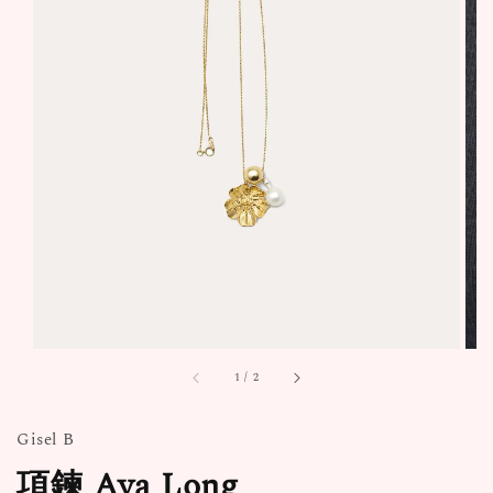
1
/
2
Gisel B
項鍊 Aya Long