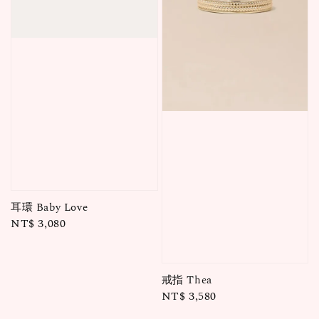
耳環 Baby Love
Regular
NT$ 3,080
price
戒指 Thea
Regular
NT$ 3,580
price