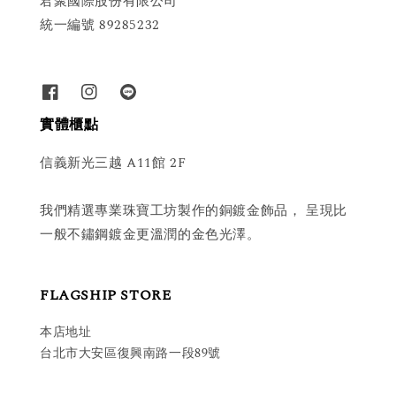
君聚國際股份有限公司
統一編號 89285232
實體櫃點
信義新光三越 A11館 2F
我們精選專業珠寶工坊製作的銅鍍金飾品， 呈現比
一般不鏽鋼鍍金更溫潤的金色光澤。
FLAGSHIP STORE
本店地址
台北市大安區復興南路一段89號