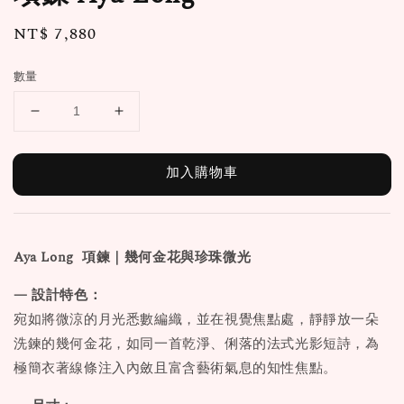
Regular
NT$ 7,880
price
數量
加入購物車
Aya Long
項鍊
｜幾何金花與珍珠微光
— 設計特色：
宛如將微涼的月光悉數編織，並在視覺焦點處，靜靜放一朵
洗鍊的幾何金花，如同一首乾淨、俐落的法式光影短詩，為
極簡衣著線條注入內斂且富含藝術氣息的知性焦點。