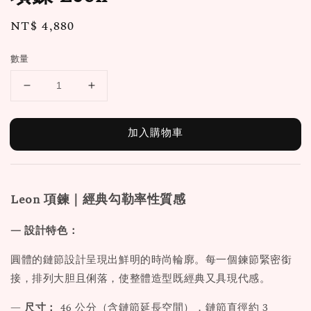
Regular
NT$ 4,880
price
數量
加入購物車
Leon
項鍊｜經典勾勒率性質感
— 設計特色：
圓體的鏈節設計呈現出鮮明的時尚輪廓。每一個鍊節緊密銜
接，排列大胆且俐落，使整體造型既經典又具現代感。
—
尺寸：
46 公分（含鏈節延長空間），鏈節直徑約 3