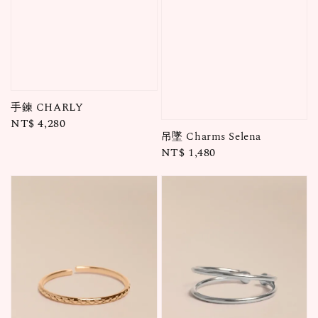
手鍊 CHARLY
Regular
NT$ 4,280
吊墜 Charms Selena
price
Regular
NT$ 1,480
price