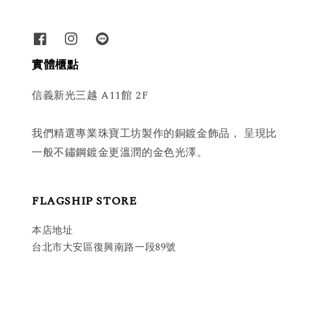
實體櫃點
信義新光三越 A11館 2F
我們精選專業珠寶工坊製作的銅鍍金飾品， 呈現比
一般不鏽鋼鍍金更溫潤的金色光澤。
FLAGSHIP STORE
本店地址
台北市大安區復興南路一段89號