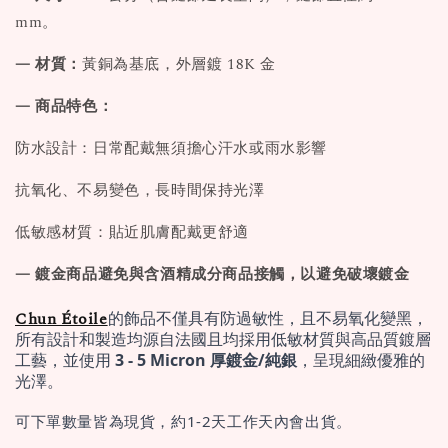
mm。
— 材質：
黃銅為基底，外層鍍 18K 金
— 商品特色：
防水設計：日常配戴無須擔心汗水或雨水影響
抗氧化、不易變色，長時間保持光澤
低敏感材質：貼近肌膚配戴更舒適
— 鍍金商品避免與含酒精成分商品接觸，以避免破壞鍍金
Chun Étoile
的飾品不僅具有防過敏性，且不易氧化變黑，
所有設計和製造均源自法國且均採用低敏材質與高品質鍍層
工藝，並使用 
3 - 5 Micron 厚鍍金/純銀
，呈現細緻優雅的
光澤。
可下單數量皆為現貨，約1-2天工作天內會出貨。