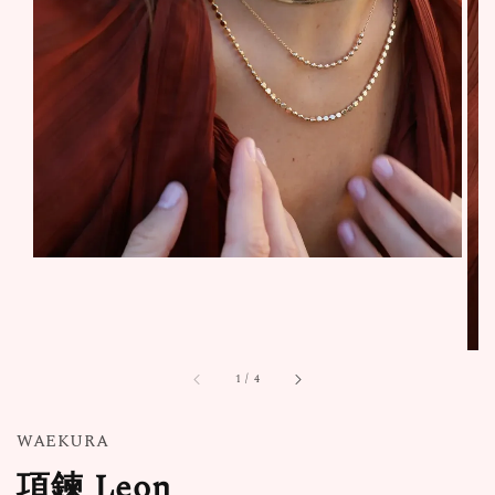
1
/
4
WAEKURA
項鍊 Leon