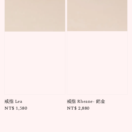
戒指 Rheane- 鈀金
戒指 Lea
Regular
NT$ 2,880
Regular
NT$ 1,580
price
price